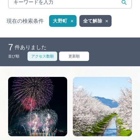
岐阜県まるごと観光エリアガイド
岐阜県観光データベース
現在の検索条件
大野町
全て解除
7
旅行会社・観光事業者の皆様へ
件ありました
並び順
アクセス数順
更新順
フォトライブラリー
動画ライブラリー
お問い合わせ
運営組織