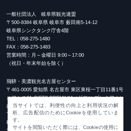
一般社団法人 岐阜県観光連盟
〒500-8384 岐阜県 岐阜市 薮田南5-14-12
岐阜県シンクタンク庁舎4階
TEL：058-275-1480
FAX：058-275-1483
営業時間：月～金曜日 9:00～17:00
（祝日・年末年始を除く）
飛騨・美濃観光名古屋センター
〒461-0005 愛知県 名古屋市 東区東桜一丁目11番1号
オアシス21 GIFTS PREMIUM（ギフツ プレミアム）
当サイトでは、利便性の向上と利用状況の解
内
析、広告配信のためにCookieを使用していま
TEL：052-253-6185
す。
FAX：052-253-6186
サイトを閲覧いただく際には、Cookieの使用に
営業時間：10:00～21:00