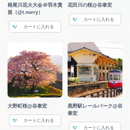
広告掲載
根尾川花火大会＠羽木貴
花田川の桜@谷泰宏
規（@t.norry）
サイトポリシー
カート
カート
大野町桜@谷泰宏
黒野駅レールパーク@谷
泰宏
カート
カート