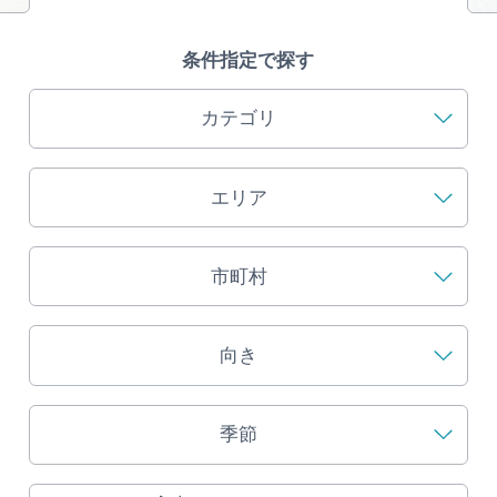
旅の予約
条件指定で探す
アクセス
カテゴリ
インフォメーション
エリア
ぎふ旅レポーター記事
早わかり岐阜
市町村
買い物・お土産
向き
体験予約サイト「ＶＩＳＩＴ岐阜県」
季節
岐阜県アウトドア観光キャンペーン