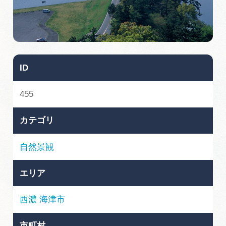
旅の予約
アクセス
ID
インフォメーション
455
ぎふ旅レポーター記事
カテゴリ
早わかり岐阜
自然景観
買い物・お土産
エリア
体験予約サイト「ＶＩＳＩＴ岐阜県」
西濃
海津市
岐阜県アウトドア観光キャンペーン
市町村