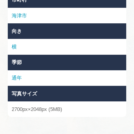
岐阜県まるごと観光エリアガイド
海津市
岐阜県観光データベース
向き
旅行会社・観光事業者の皆様へ
横
季節
フォトライブラリー
通年
動画ライブラリー
写真サイズ
お問い合わせ
2700px×2048px (5MB)
運営組織