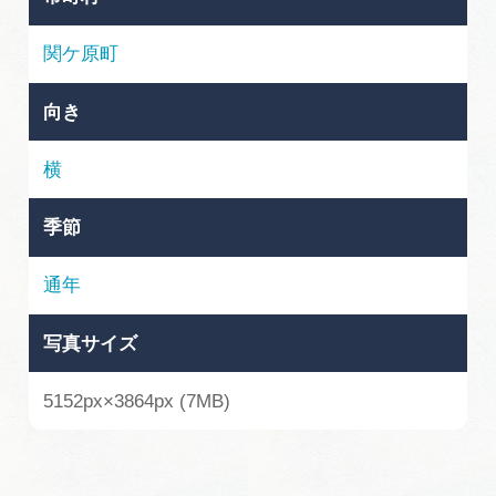
岐阜県まるごと観光エリアガイド
関ケ原町
岐阜県観光データベース
向き
旅行会社・観光事業者の皆様へ
横
季節
フォトライブラリー
通年
動画ライブラリー
写真サイズ
お問い合わせ
5152px×3864px (7MB)
運営組織