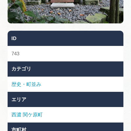
旅の予約
アクセス
ID
インフォメーション
743
ぎふ旅レポーター記事
カテゴリ
早わかり岐阜
歴史・町並み
買い物・お土産
エリア
体験予約サイト「ＶＩＳＩＴ岐阜県」
西濃
関ケ原町
岐阜県アウトドア観光キャンペーン
市町村