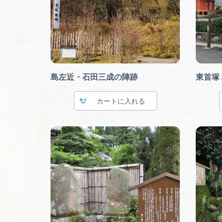
島左近・石田三成の陣跡
東首塚
カート