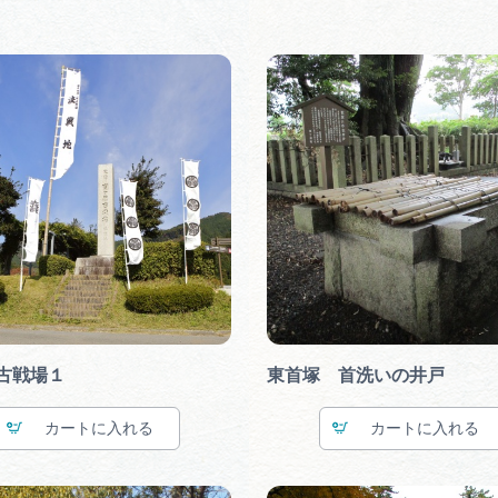
古戦場１
東首塚 首洗いの井戸
カート
カート