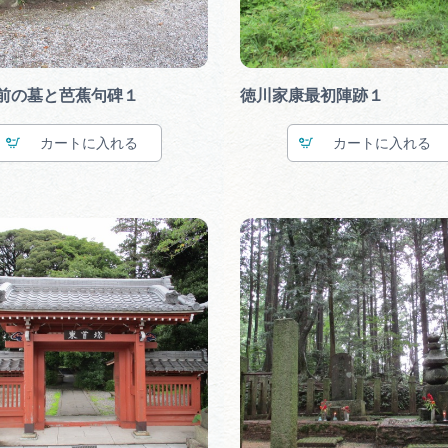
前の墓と芭蕉句碑１
徳川家康最初陣跡１
カート
カート