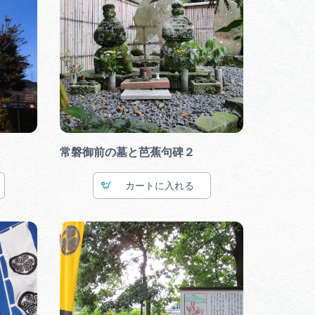
常磐御前の墓と芭蕉句碑２
カート