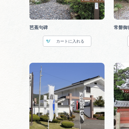
芭蕉句碑
常磐御
カート