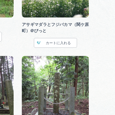
アサギマダラとフジバカマ（関ケ原
町）＠びっと
カート