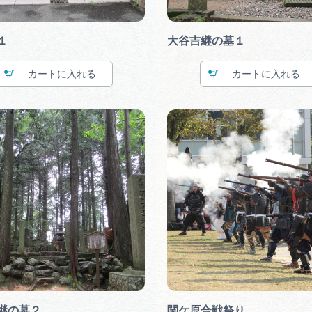
１
大谷吉継の墓１
カート
カート
継の墓２
関ケ原合戦祭り