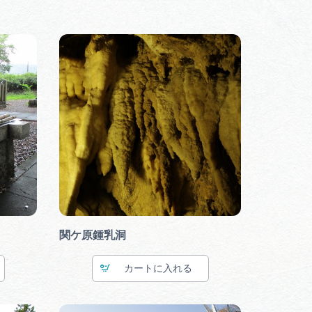
関ケ原鍾乳洞
カート