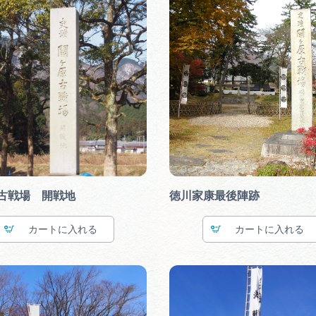
古戦場 開戦地
徳川家康最後陣跡
カート
カート