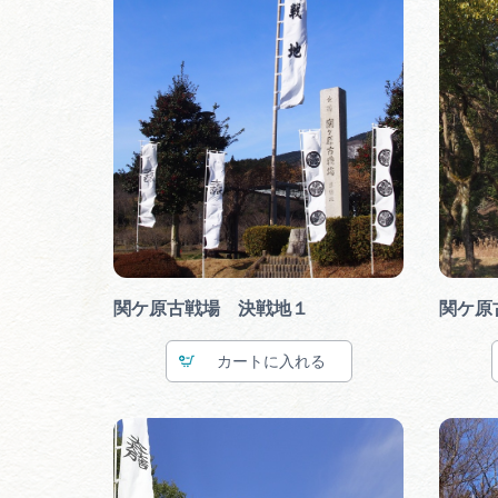
関ケ原古戦場 決戦地１
関ケ原
カート