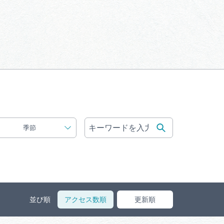
体験予約サイト「ＶＩＳＩＴ
岐阜県」
ア観光キャン
岐阜県まるごと観光エリアガ
イド
タベース
季節
業者の皆様へ
フォトライブラリー
ラリー
お問い合わせ
並び順
アクセス数順
更新順
広告掲載
サイトポリシー