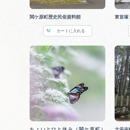
関ケ原町歴史民俗資料館
東首塚
カート
ちょいとひと休み（関ケ原町）
大谷吉