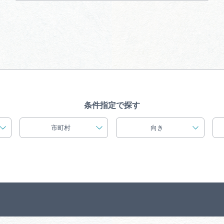
買い物・お土産
岐阜県アウトド
ペーン
岐阜県観光デー
条件指定で探す
市町村
向き
旅行会社・観光事
動画ライブ
運営組織