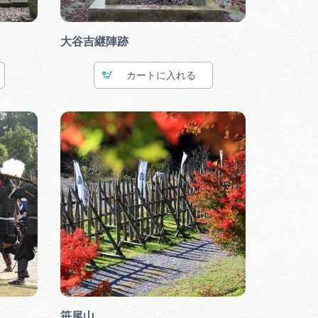
大谷吉継陣跡
カート
笹尾山