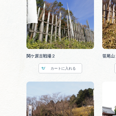
関ケ原古戦場２
笹尾山
カート