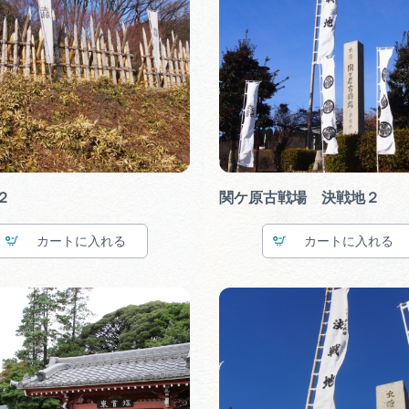
２
関ケ原古戦場 決戦地２
カート
カート