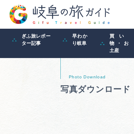
ぎふ旅レポー
早わか
買い
ター記事
り岐阜
物・お
土産
写真ダウンロード