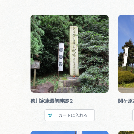
徳川家康最初陣跡２
関ケ原
カート