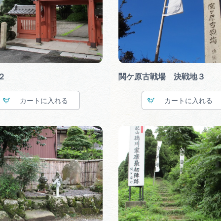
２
関ケ原古戦場 決戦地３
カート
カート