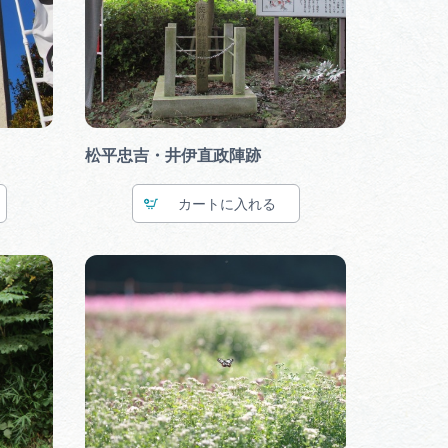
行きたいリストを見る
松平忠吉・井伊直政陣跡
カート