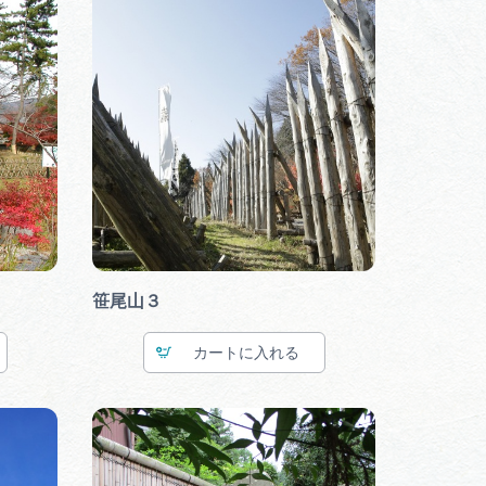
笹尾山３
カート