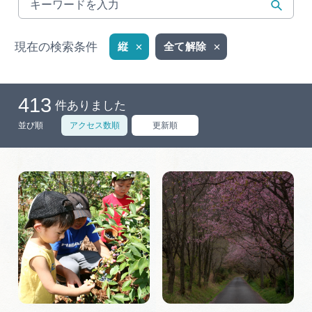
岐阜県まるごと観光エリアガイド
岐阜県観光データベース
現在の検索条件
縦
全て解除
413
旅行会社・観光事業者の皆様へ
件ありました
並び順
アクセス数順
更新順
フォトライブラリー
動画ライブラリー
お問い合わせ
運営組織