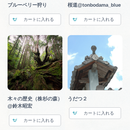
広告掲載
ブルーベリー狩り
桜道@tonbodama_blue
サイトポリシー
カート
カート
木々の歴史（株杉の森）
うだつ２
@鈴木昭宏
カート
カート