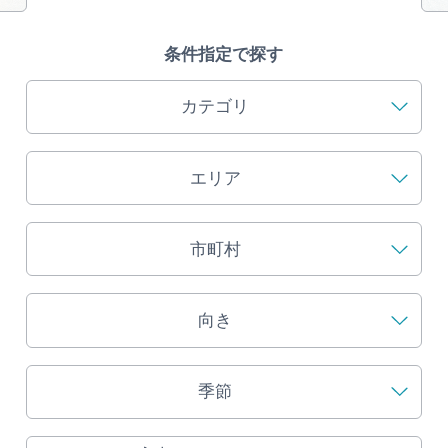
旅の予約
条件指定で探す
アクセス
カテゴリ
インフォメーション
エリア
ぎふ旅レポーター記事
早わかり岐阜
市町村
買い物・お土産
向き
体験予約サイト「ＶＩＳＩＴ岐阜県」
季節
岐阜県アウトドア観光キャンペーン