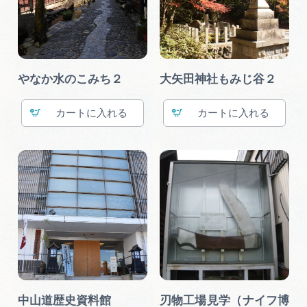
やなか水のこみち２
大矢田神社もみじ谷２
カート
カート
中山道歴史資料館
刃物工場見学（ナイフ博