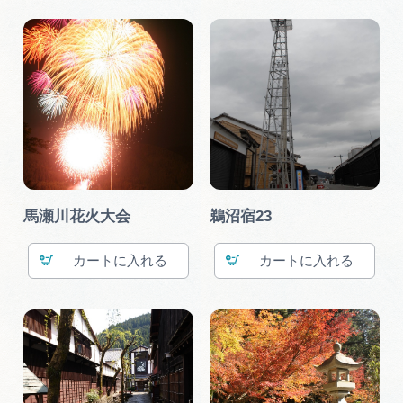
馬瀬川花火大会
鵜沼宿23
カート
カート