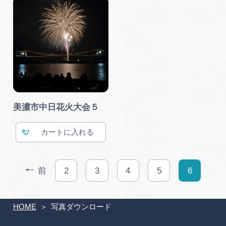
美濃市中日花火大会５
カート
前
2
3
4
5
6
HOME
写真ダウンロード