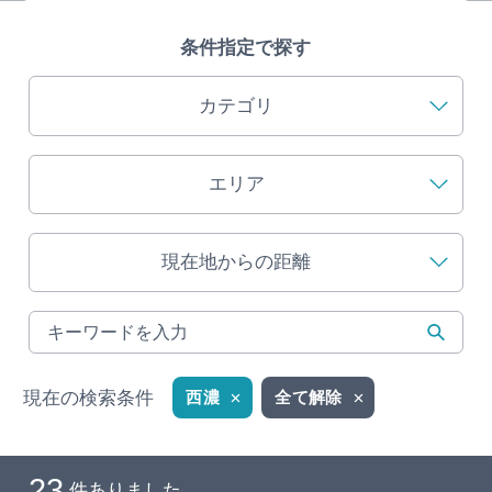
旅の予約
条件指定で探す
アクセス
カテゴリ
インフォメーション
エリア
ぎふ旅レポーター記事
現在地からの距離
早わかり岐阜
買い物・お土産
体験予約サイト「ＶＩＳＩＴ岐阜県」
現在の検索条件
西濃
全て解除
岐阜県アウトドア観光キャンペーン
23
件ありました