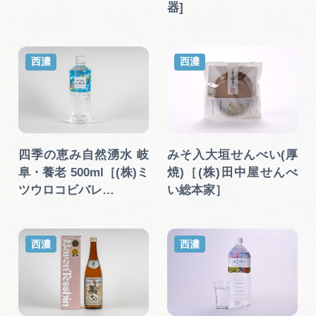
器]
西濃
西濃
四季の恵み自然湧水 岐
みそ入大垣せんべい(厚
阜・養老 500ml［(株)ミ
焼)［(株)田中屋せんべ
ツウロコビバレ…
い総本家］
西濃
西濃