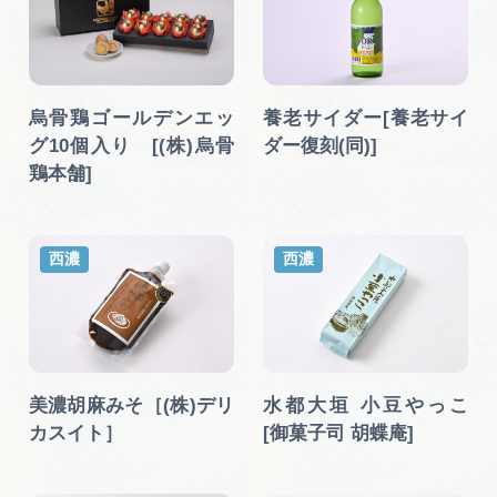
烏骨鶏ゴールデンエッ
養老サイダー[養老サイ
グ10個入り [(株)烏骨
ダー復刻(同)]
鶏本舗]
西濃
西濃
美濃胡麻みそ［(株)デリ
水都大垣 小豆やっこ
カスイト］
[御菓子司 胡蝶庵]