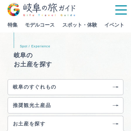
特集
モデルコース
スポット・体験
イベント
Language
岐阜の
お土産を探す
特集
モデルコース
岐阜のすぐれもの
行きたいリストを見る
スポット・体験
推奨観光土産品
イベント
お土産を探す
グルメ