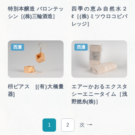
特別本醸造 バロンテッ
四季の恵み自然水２
シン［(株)三輪酒造］
ℓ［(株)ミツウロコビバ
レッジ］
西濃
西濃
枡ピアス [(有)大橋量
エアーかおるエクスタ
器]
シーエニータイム［浅
野撚糸(株)］
1
2
次