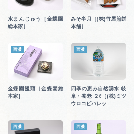
広告掲載
サイトポリシー
水まんじゅう［金蝶園
みそ半月［(株)竹屋煎餅
総本家］
本舗］
西濃
西濃
金蝶園饅頭［金蝶園総
四季の恵み自然湧水 岐
本家］
阜・養老 ２ℓ［(株)ミツ
ウロコビバレッ…
西濃
西濃