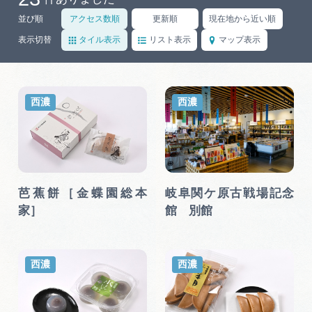
岐阜県まるごと観光エリアガイド
並び順
アクセス数順
更新順
現在地から近い順
岐阜県観光データベース
表示切替
タイル表示
リスト表示
マップ表示
旅行会社・観光事業者の皆様へ
西濃
西濃
フォトライブラリー
芭蕉餅［金蝶園総本
岐阜関ケ原古戦場記念
動画ライブラリー
家］
館 別館
お問い合わせ
西濃
西濃
運営組織