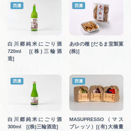
西濃
西濃
白川郷純米にごり酒
あゆの種 [だるま堂製菓
720ml [(株)三輪酒
(株)]
造]
西濃
西濃
白川郷純米にごり酒
MASUPRESSO（マス
300ml [(株)三輪酒造]
プレッソ）[(有)大橋量