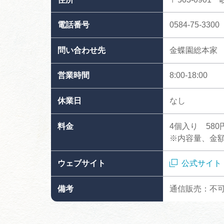
電話番号
0584-75-3300
問い合わせ先
金蝶園総本家
営業時間
8:00-18:00
休業日
なし
料金
4個入り 580
※内容量、金
ウェブサイト
公式サイト
備考
通信販売：不