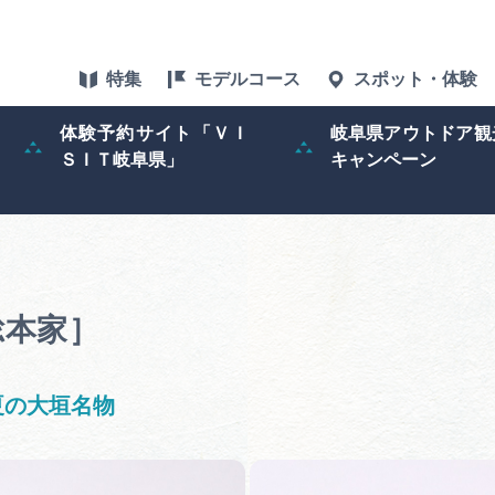
特集
モデルコース
スポット・体験
体験予約サイト「ＶＩ
岐阜県アウトドア観
ＳＩＴ岐阜県」
キャンペーン
特集
スポット・体験
グルメ
総本家］
アクセス
夏の大垣名物
ぎふ旅レポータ