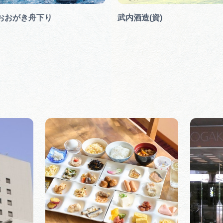
おおがき舟下り
武内酒造(資)