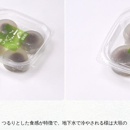
買い物・お土産
岐阜県アウトド
ペーン
岐阜県観光デー
旅行会社・観光事
動画ライブ
。つるりとした食感が特徴で、地下水で冷やされる様は大垣の
運営組織