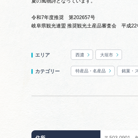
夏の風物詩となっています。
令和7年度推奨 第202657号
岐阜県観光連盟 推奨観光土産品審査会 平成22
西濃
大垣市
エリア
特産品・名産品
銘菓・
カテゴリー
住所
〒503-090