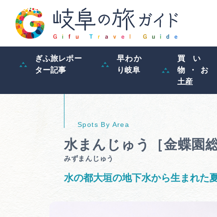
ぎふ旅レポー
早わか
買い
ター記事
り岐阜
物・お
土産
水まんじゅう［金蝶園
みずまんじゅう
水の都大垣の地下水から生まれた