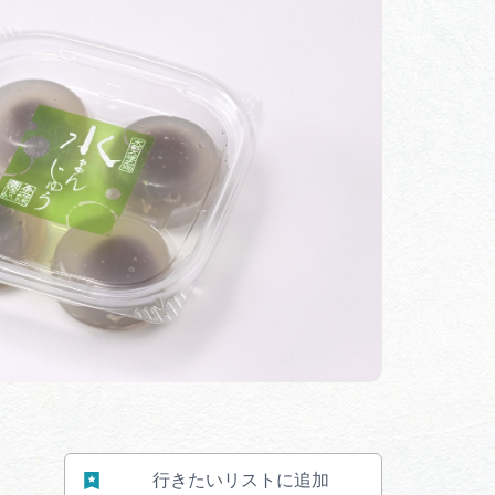
体験予約サイト「ＶＩＳＩＴ
岐阜県」
ア観光キャン
岐阜県まるごと観光エリアガ
イド
タベース
業者の皆様へ
フォトライブラリー
ラリー
お問い合わせ
行きたいリストに追加
広告掲載
サイトポリシー