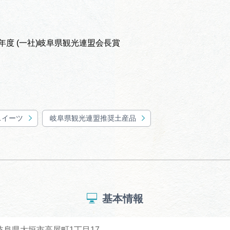
年度 (一社)岐阜県観光連盟会長賞
スイーツ
岐阜県観光連盟推奨土産品
基本情報
1 岐阜県大垣市高屋町1丁目17