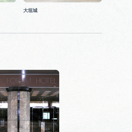
大垣城
大垣まつ