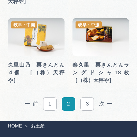
天秤や］
岐阜・中濃
岐阜・中濃
久里山乃 栗きんとん
楽久里 栗きんとんラ
４個 ［（株）天秤
ングドシャ18枚
や］
［（株）天秤や］
前
1
2
3
次
HOME
お土産