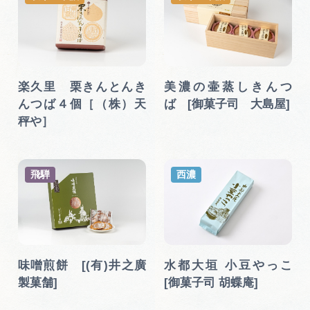
楽久里 栗きんとんき
美濃の壷蒸しきんつ
んつば４個［（株）天
ば [御菓子司 大島屋]
秤や］
飛騨
西濃
味噌煎餅 [(有)井之廣
水都大垣 小豆やっこ
製菓舗]
[御菓子司 胡蝶庵]