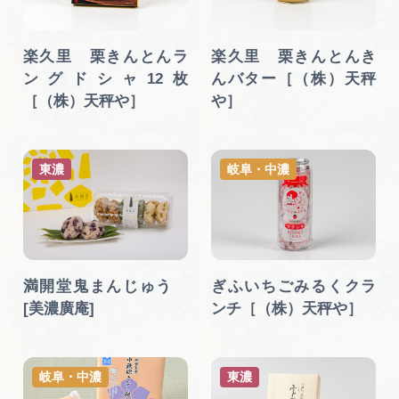
広告掲載
サイトポリシー
楽久里 栗きんとんラ
楽久里 栗きんとんき
ングドシャ12枚
んバター［（株）天秤
［（株）天秤や］
や］
東濃
岐阜・中濃
満開堂鬼まんじゅう
ぎふいちごみるくクラ
[美濃廣庵]
ンチ［（株）天秤や］
岐阜・中濃
東濃