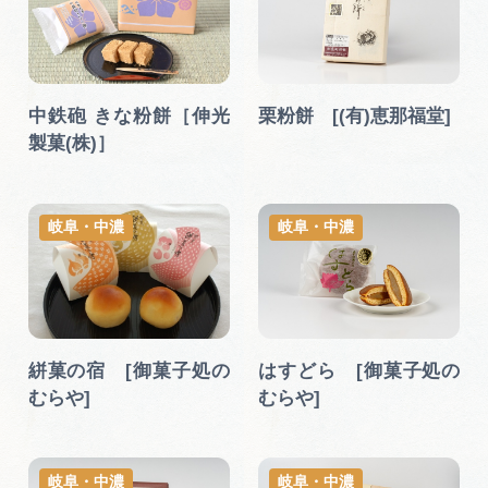
中鉄砲 きな粉餅［伸光
栗粉餅 [(有)恵那福堂]
製菓(株)］
岐阜・中濃
岐阜・中濃
絣菓の宿 [御菓子処の
はすどら [御菓子処の
むらや]
むらや]
岐阜・中濃
岐阜・中濃