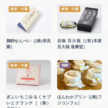
岐阜・中濃
岐阜・中濃
鵜飼せんべい［(株)長良
名物 豆大福［(有)本家
園］
豆大福 達摩堂］
岐阜・中濃
飛騨
ぎふいちごみるくサブ
ほんわかプリン［(株)フ
レとクランチ［（株）
ジコンフェ］