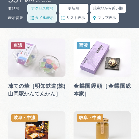
岐阜県まるごと観光エリアガイド
並び順
アクセス数順
更新順
現在地から近い順
岐阜県観光データベース
表示切替
タイル表示
リスト表示
マップ表示
旅行会社・観光事業者の皆様へ
東濃
西濃
フォトライブラリー
凍ての華［明知鉄道(株)
金蝶園饅頭［金蝶園総
動画ライブラリー
山岡駅かんてんかん］
本家］
お問い合わせ
岐阜・中濃
岐阜・中濃
運営組織