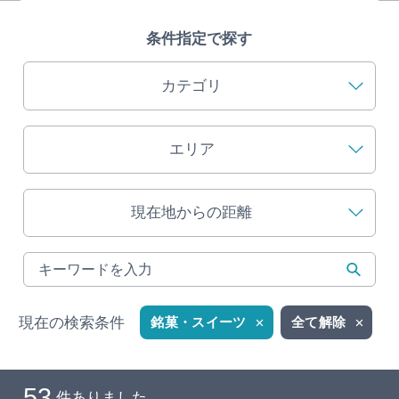
旅の予約
条件指定で探す
アクセス
カテゴリ
インフォメーション
エリア
ぎふ旅レポーター記事
現在地からの距離
早わかり岐阜
買い物・お土産
体験予約サイト「ＶＩＳＩＴ岐阜県」
現在の検索条件
銘菓・スイーツ
全て解除
岐阜県アウトドア観光キャンペーン
53
件ありました