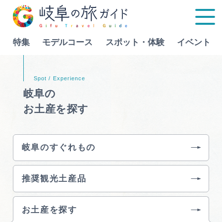
特集
モデルコース
スポット・体験
イベント
Language
岐阜の
お土産を探す
特集
モデルコース
岐阜のすぐれもの
行きたいリストを見る
スポット・体験
推奨観光土産品
イベント
お土産を探す
グルメ