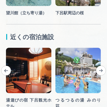
望川館（立ち寄り湯）
下呂駅周辺の桜
近くの宿泊施設
富
湯遊びの宿 下呂観光ホ
つるつるの湯 みのり
テル
荘