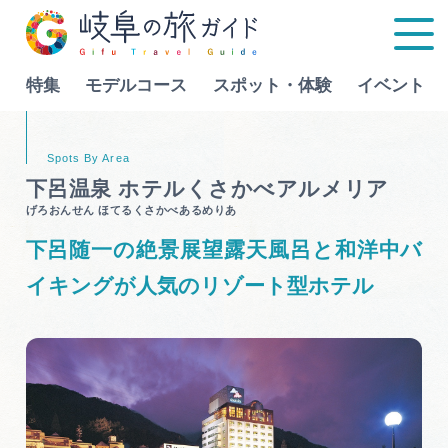
特集
モデルコース
スポット・体験
イベント
Language
下呂温泉 ホテルくさかべアルメリア
げろおんせん ほてるくさかべあるめりあ
特集
下呂随一の絶景展望露天風呂と和洋中バ
モデルコース
イキングが人気のリゾート型ホテル
行きたいリストを見る
スポット・体験
イベント
グルメ