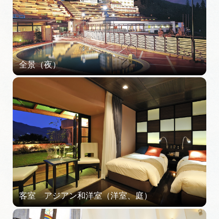
旅の予約
アクセス
インフォメーション
ぎふ旅レポーター記事
早わかり岐阜
買い物・お土産
体験予約サイト「ＶＩＳＩＴ岐阜県」
岐阜県アウトドア観光キャンペーン