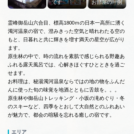
岐阜県まるごと観光エリアガイド
岐阜県観光データベース
霊峰御岳山六合目、標高1800ｍの日本一高所に湧く
濁河温泉の宿で、澄みきった空気と晴れわたる空の
もと、日暮れと共に輝きを増す満天の星空が広がり
旅行会社・観光事業者の皆様へ
ます。
原生林の中で、時の流れを素肌で感じられる野趣あ
フォトライブラリー
ふれる露天風呂では、心解きほぐすひとときを過ご
せます。
お料理は、秘湯濁河温泉ならではの地の物をふんだ
動画ライブラリー
んに使った旬の味覚を地酒とともに舌鼓を。。。
原生林や御岳山トレッキング・小坂の滝めぐり・冬
お問い合わせ
のスキーなど、四季をとおして大自然とのふれあい
が魅力で、都会の喧騒を忘れる癒しの宿です。
運営組織
エリア