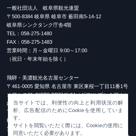
一般社団法人 岐阜県観光連盟
〒500-8384 岐阜県 岐阜市 薮田南5-14-12
岐阜県シンクタンク庁舎4階
TEL：058-275-1480
FAX：058-275-1483
営業時間：月～金曜日 9:00～17:00
（祝日・年末年始を除く）
飛騨・美濃観光名古屋センター
〒461-0005 愛知県 名古屋市 東区東桜一丁目11番1号
オアシス21 GIFTS PREMIUM（ギフツ プレミアム）
当サイトでは、利便性の向上と利用状況の解
内
析、広告配信のためにCookieを使用していま
TEL：052-253-6185
す。
FAX：052-253-6186
サイトを閲覧いただく際には、Cookieの使用に
営業時間：10:00～21:00
同意いただく必要があります。