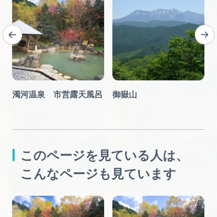
紅
濁河温泉 市営露天風呂
御嶽山
このページを見ている人は、
こんなページも見ています