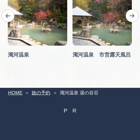
濁河温泉
濁河温泉 市営露天風呂
HOME
旅の予約
濁河温泉 湯の谷荘