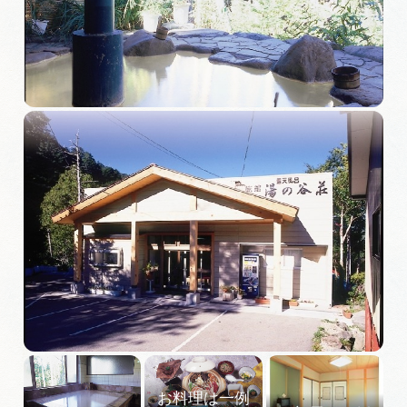
旅の予約
アクセス
インフォメーション
ぎふ旅レポーター記事
早わかり岐阜
買い物・お土産
体験予約サイト「ＶＩＳＩＴ岐阜県」
岐阜県アウトドア観光キャンペーン