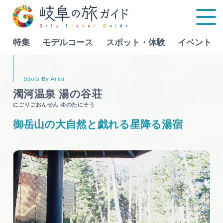
特集
モデルコース
スポット・体験
イベント
Language
濁河温泉 湯の谷荘
にごりごおんせん ゆのたにそう
特集
御岳山の大自然と戯れる星降る湯宿
モデルコース
行きたいリストを見る
スポット・体験
イベント
グルメ