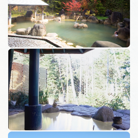
旅の予約
アクセス
インフォメーション
ぎふ旅レポーター記事
早わかり岐阜
買い物・お土産
体験予約サイト「ＶＩＳＩＴ岐阜県」
岐阜県アウトドア観光キャンペーン