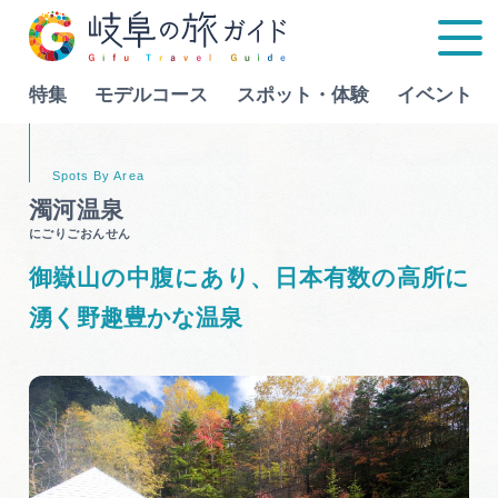
特集
モデルコース
スポット・体験
イベント
Language
濁河温泉
にごりごおんせん
特集
御嶽山の中腹にあり、日本有数の高所に
モデルコース
湧く野趣豊かな温泉
行きたいリストを見る
スポット・体験
イベント
グルメ