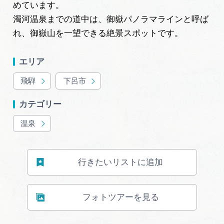
広告掲載
めています。
濁河温泉までの道中は、御嶽パノラマラインと呼ば
サイトポリシー
れ、御嶽山を一望できる絶景スポットです。
エリア
飛騨
下呂市
カテゴリー
温泉
行きたいリストに追加
フォトツアーを見る