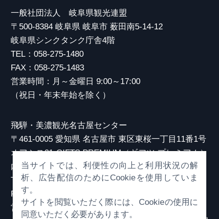
一般社団法人 岐阜県観光連盟
〒500-8384 岐阜県 岐阜市 薮田南5-14-12
岐阜県シンクタンク庁舎4階
TEL：058-275-1480
FAX：058-275-1483
営業時間：月～金曜日 9:00～17:00
（祝日・年末年始を除く）
飛騨・美濃観光名古屋センター
〒461-0005 愛知県 名古屋市 東区東桜一丁目11番1号
オアシス21 GIFTS PREMIUM（ギフツ プレミアム）
当サイトでは、利便性の向上と利用状況の解
内
析、広告配信のためにCookieを使用していま
TEL：052-253-6185
す。
FAX：052-253-6186
サイトを閲覧いただく際には、Cookieの使用に
営業時間：10:00～21:00
同意いただく必要があります。