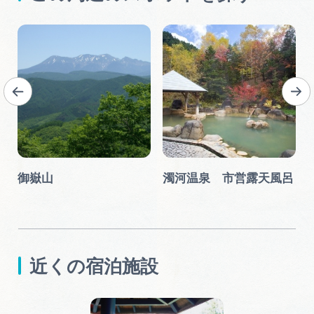
紅
御嶽山
濁河温泉 市営露天風呂
近くの宿泊施設