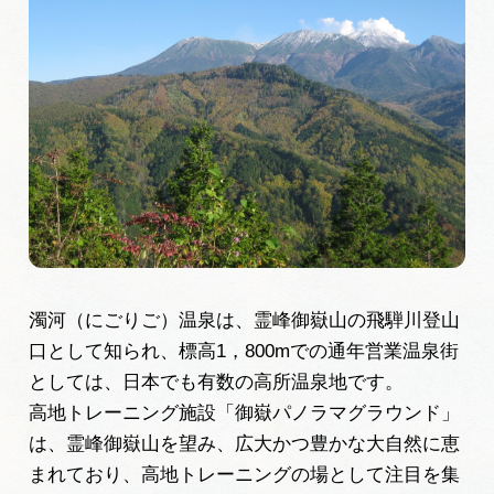
岐阜県まるごと観光エリアガイド
岐阜県観光データベース
旅行会社・観光事業者の皆様へ
フォトライブラリー
動画ライブラリー
濁河（にごりご）温泉は、霊峰御嶽山の飛騨川登山
口として知られ、標高1，800mでの通年営業温泉街
としては、日本でも有数の高所温泉地です。
お問い合わせ
高地トレーニング施設「御嶽パノラマグラウンド」
は、霊峰御嶽山を望み、広大かつ豊かな大自然に恵
運営組織
まれており、高地トレーニングの場として注目を集