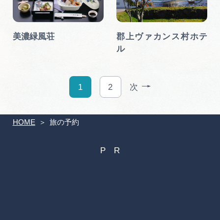
美濃緑風荘
郡上ヴァカンス村ホテ
ル
1
2
次
HOME
旅の予約