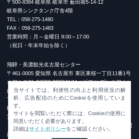
〒500-8384 岐阜県 岐阜市 薮田南5-14-12
岐阜県シンクタンク庁舎4階
TEL：058-275-1480
FAX：058-275-1483
営業時間：月～金曜日 9:00～17:00
（祝日・年末年始を除く）
飛騨・美濃観光名古屋センター
〒461-0005 愛知県 名古屋市 東区東桜一丁目11番1号
オアシス21 GIFTS PREMIUM（ギフツ プレミアム）
当サイトでは、利便性の向上と利用状況の解
内
析、広告配信のためにCookieを使用していま
TEL：052-253-6185
す。
FAX：052-253-6186
サイトを閲覧いただく際には、Cookieの使用に
営業時間：10:00～21:00
同意いただく必要があります。
（原則、元日を除き年中無休）※観光相談対応時間
詳細は
サイトポリシー
をご確認ください。
は18:30まで