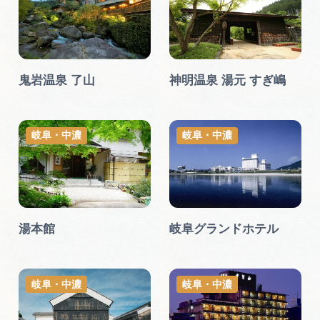
鬼岩温泉 了山
神明温泉 湯元 すぎ嶋
岐阜・中濃
岐阜・中濃
湯本館
岐阜グランドホテル
岐阜・中濃
岐阜・中濃