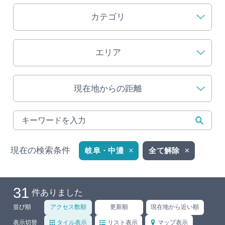
カテゴリ
旅の予約
アクセス
エリア
インフォメーション
現在地からの距離
ぎふ旅レポーター記事
早わかり岐阜
現在の検索条件
買い物・お土産
岐阜・中濃
全て解除
体験予約サイト「ＶＩＳＩＴ岐阜県」
31
件ありました
岐阜県アウトドア観光キャンペーン
並び順
アクセス数順
更新順
現在地から近い順
表示切替
タイル表示
リスト表示
マップ表示