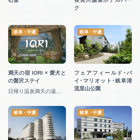
石金
長良川温泉ホテルパー
広告掲載
ク
サイトポリシー
岐阜・中濃
岐阜・中濃
満天の宿 IORI × 愛犬と
フェアフィールド･バ
の贅沢ステイ
イ･マリオット･岐阜清
流里山公園
日帰り温泉満天の湯♨毎日営業…
岐阜・中濃
岐阜・中濃