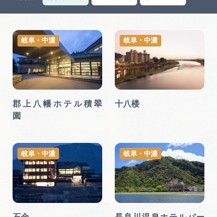
岐阜県まるごと観光エリアガイド
岐阜県観光データベース
岐阜・中濃
岐阜・中濃
旅行会社・観光事業者の皆様へ
郡上八幡ホテル積翠
十八楼
フォトライブラリー
園
動画ライブラリー
岐阜・中濃
岐阜・中濃
お問い合わせ
運営組織