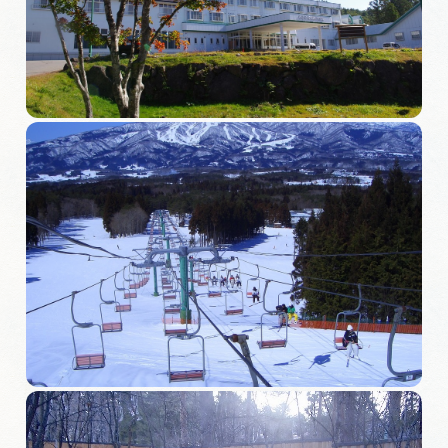
旅の予約
アクセス
インフォメーション
ぎふ旅レポーター記事
早わかり岐阜
買い物・お土産
体験予約サイト「ＶＩＳＩＴ岐阜県」
岐阜県アウトドア観光キャンペーン