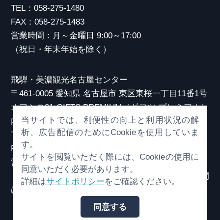
TEL：058-275-1480
FAX：058-275-1483
営業時間：月～金曜日 9:00～17:00
（祝日・年末年始を除く）
飛騨・美濃観光名古屋センター
〒461-0005 愛知県 名古屋市 東区東桜一丁目11番1号
オアシス21 GIFTS PREMIUM（ギフツ プレミアム）
当サイトでは、利便性の向上と利用状況の解
内
析、広告配信のためにCookieを使用していま
TEL：052-253-6185
す。
FAX：052-253-6186
サイトを閲覧いただく際には、Cookieの使用に
営業時間：10:00～21:00
同意いただく必要があります。
（原則、元日を除き年中無休）※観光相談対応時間
詳細は
サイトポリシー
をご確認ください。
は18:30まで
同意する
© （一社）岐阜県観光連盟 All Rights Reserved.