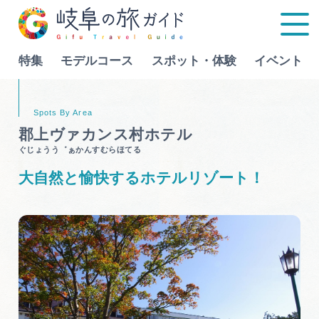
特集
モデルコース
スポット・体験
イベント
Language
郡上ヴァカンス村ホテル
ぐじょうう゛ぁかんすむらほてる
特集
大自然と愉快するホテルリゾート！
モデルコース
行きたいリストを見る
スポット・体験
イベント
グルメ