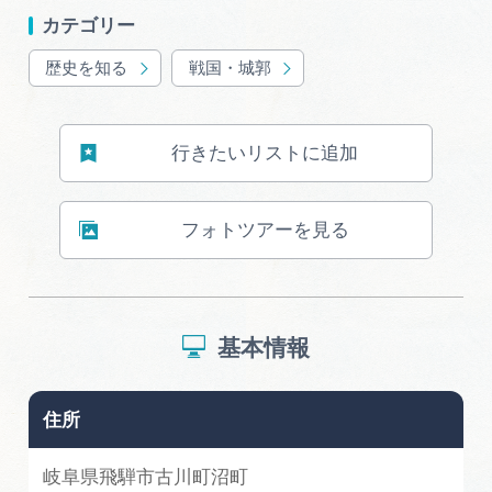
岐阜県まるごと観光エリアガイド
カテゴリー
岐阜県観光データベース
歴史を知る
戦国・城郭
行きたいリストに追加
旅行会社・観光事業者の皆様へ
フォトツアーを見る
フォトライブラリー
動画ライブラリー
基本情報
お問い合わせ
住所
運営組織
岐阜県飛騨市古川町沼町