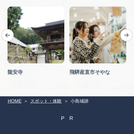
龍安寺
飛騨産直市そやな
HOME
スポット・体験
小島城跡