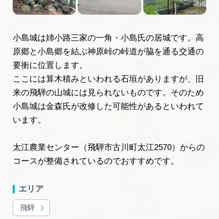
旅の予約
小島城は姉小路三家の一角・小島氏の居城です。高
アクセス
原郷と小島郷を結ぶ神原峠の峠道が脇を通る交通の
要衝に位置します。
インフォメーション
ここには算木積みといわれる石垣がありますが、旧
来の飛騨の山城には見られないものです。そのため
ぎふ旅レポーター記事
小島城は金森氏が改修した可能性があるといわれて
います。
早わかり岐阜
買い物・お土産
太江農業センター（飛騨市古川町太江2570）からの
コースが整備されているのでおすすめです。
体験予約サイト「ＶＩＳＩＴ岐阜県」
エリア
岐阜県アウトドア観光キャンペーン
飛騨