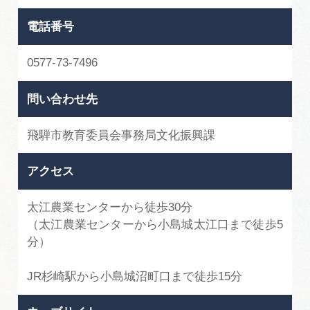
広告掲載
電話番号
サイトポリシー
0577-73-7496
問い合わせ先
飛騨市教育委員会事務局文化振興課
アクセス
太江農業センターから徒歩30分
（太江農業センターから小島城太江口まで徒歩5
分）
JR杉崎駅から小島城沼町口まで徒歩15分