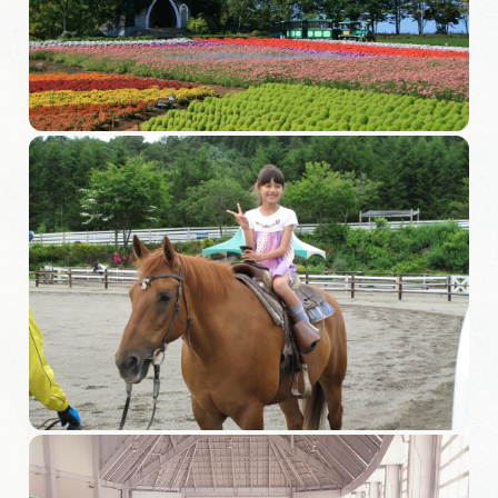
旅の予約
アクセス
インフォメーション
ぎふ旅レポーター記事
早わかり岐阜
買い物・お土産
体験予約サイト「ＶＩＳＩＴ岐阜県」
岐阜県まるごと観光エリアガイド