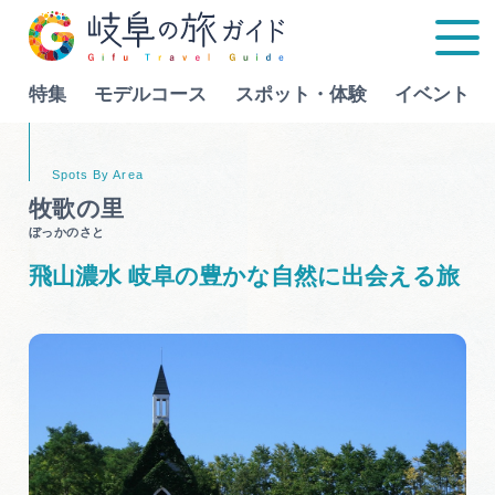
特集
モデルコース
スポット・体験
イベント
Language
牧歌の⾥
ぼっかのさと
特集
飛山濃水 岐阜の豊かな自然に出会える旅
モデルコース
行きたいリストを見る
スポット・体験
イベント
グルメ