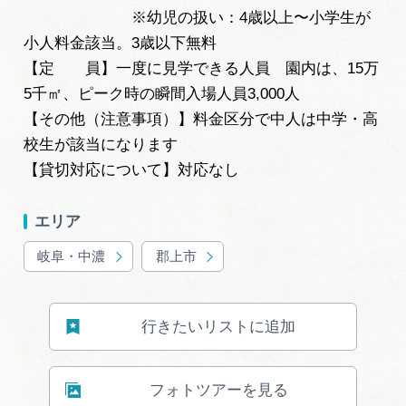
※幼児の扱い：4歳以上〜小学生が
小⼈料⾦該当。3歳以下無料
【定 員】一度に見学できる人員 園内は、15万
5千㎡、ピーク時の瞬間入場⼈員3,000⼈
【その他（注意事項）】料金区分で中人は中学・高
校生が該当になります
【貸切対応について】対応なし
エリア
岐阜・中濃
郡上市
行きたいリストに追加
フォトツアーを見る