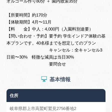
オルゴール作り80分 ＋ 園内散策35分
【所要時間】約170分
【体験期間】4⽉〜11⽉
【料 金】中人：4,000円（入園料別途要）
【問い合わせ・予約】要予約 学生インドア体験の基
本プランです。40名様までを想定してのプラン
キャンセル：全キャンセル3
⽇前〜30% 軽微な減員は当⽇30%
要問合せ
基本情報
住所
岐阜県郡上市高鷲町鷲⾒2756番地2