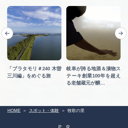
「ブラタモリ＃240 木曽
岐阜が誇る地酒＆漬物ス
三川編」をめぐる旅
テーキ創業100年を超え
る老舗蔵元が醸…
HOME
スポット・体験
牧歌の⾥