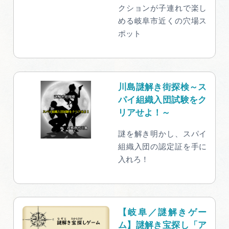
クションが子連れで楽し
める岐阜市近くの穴場ス
ポット
川島謎解き街探検～ス
パイ組織入団試験をク
リアせよ！～
謎を解き明かし、スパイ
組織入団の認定証を手に
入れろ！
【岐阜／謎解きゲー
ム】謎解き宝探し「ア