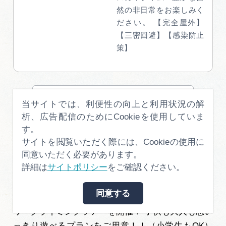
然の非日常をお楽しみく
ださい。 【完全屋外】
【三密回避】【感染防止
策】
この施設のプラン一覧はこちら
当サイトでは、利便性の向上と利用状況の解
析、広告配信のためにCookieを使用していま
す。
サイトを閲覧いただく際には、Cookieの使用に
長良川ラフティングRAT
同意いただく必要があります。
詳細は
サイトポリシー
をご確認ください。
4.8
56
同意する
岐阜県郡上市を拠点に長良川でラフティング・シャ
ワークライミングツアーを開催！ 子供も大人も思い
っきり遊べるプランをご用意！！（小学生もOK）