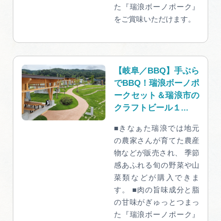
た『瑞浪ボーノポーク』
をご賞味いただけます。
【岐阜／BBQ】手ぶら
でBBQ！瑞浪ボーノポ
ークセット＆瑞浪市の
クラフトビール１...
■きなぁた瑞浪では地元
の農家さんが育てた農産
物などが販売され、 季節
感あふれる旬の野菜や山
菜類などが購入できま
す。 ■肉の旨味成分と脂
の甘味がぎゅっとつまっ
た『瑞浪ボーノポーク』