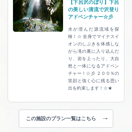
【下呂沢のぼり】下呂
の美しい清流で沢登り
アドベンチャー☆彡
水が澄んだ源流域を探
検！☆ 全身でマイナスイ
オンのしぶきを体感しな
がら滝の裏に入り込んだ
り、岩を上ったり、大自
然と一体になるアドベン
チャー！☆彡 ２００％の
笑顔と強く心に残る思い
出を約束します！☆★
この施設のプラン一覧はこちら