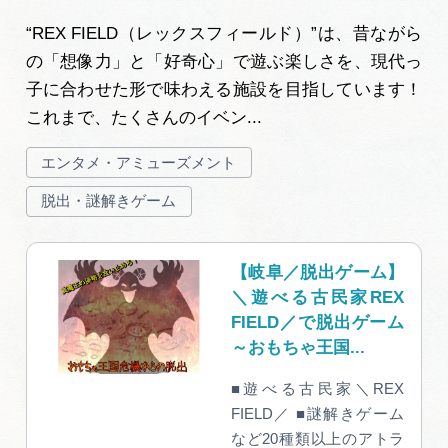
“REX FIELD（レックスフィールド）”は、昔ながら
の「想像力」と「好奇心」で遊ぶ楽しさを、現代っ
子に合わせた形で味わえる施設を目指しています！
これまで、たくさんのイベン...
エンタメ・アミューズメント
脱出・謎解きゲーム
【岐阜／脱出ゲーム】
＼遊べる古民家REX
FIELD／で脱出ゲーム
～おもちゃ王国...
■遊べる古民家＼REX
FIELD／ ■謎解きゲーム
など20種類以上のアトラ