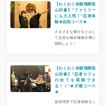
【わくわく体験飛騨高
山対象】"ファミリー
にも大人気！"忍者体
験★佐助コース★
さまざまな修行をとおし
て忍術を極め極秘任務に
挑戦しよう！
【わくわく体験飛騨高
山対象】"忍者カフェ
の全てを堪能でき
る！！"★才蔵コース
★
仮想現実で忍者体験をし