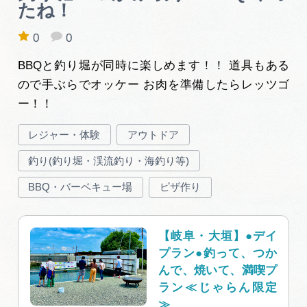
岐阜県まるごと観光エリアガイド
たね！
0
0
岐阜県観光データベース
BBQと釣り堀が同時に楽しめます！！ 道具もある
ので手ぶらでオッケー お肉を準備したらレッツゴ
旅行会社・観光事業者の皆様へ
ー！！
レジャー・体験
アウトドア
フォトライブラリー
釣り(釣り堀・渓流釣り・海釣り等)
BBQ・バーベキュー場
ピザ作り
動画ライブラリー
【岐阜・大垣】●デイ
お問い合わせ
プラン●釣って、つか
んで、焼いて、満喫プ
ラン≪じゃらん限定
運営組織
≫...