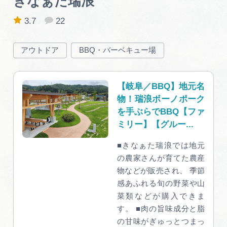
きなぁた瑞浪
3.7
22
アウトドア
BBQ・バーベキュー場
【岐阜／BBQ】地元名
物！瑞浪ボーノポーク
を手ぶらでBBQ【ファ
ミリー】【グルー...
■きなぁた瑞浪では地元
の農家さんが育てた農産
物などが販売され、 季節
感あふれる旬の野菜や山
菜類などが購入できま
す。 ■肉の旨味成分と脂
の甘味がぎゅっとつまっ