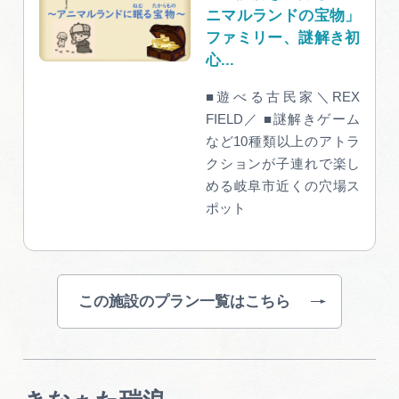
ニマルランドの宝物」
ファミリー、謎解き初
心...
■遊べる古民家＼REX
FIELD／ ■謎解きゲーム
など10種類以上のアトラ
クションが子連れで楽し
める岐阜市近くの穴場ス
ポット
この施設のプラン一覧はこちら