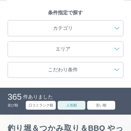
旅の予約
条件指定で探す
アクセス
カテゴリ
インフォメーション
エリア
ぎふ旅レポーター記事
こだわり条件
早わかり岐阜
買い物・お土産
365
件ありました
体験予約サイト「ＶＩＳＩＴ岐阜県」
並び順
口コミランク順
人気順
安い順
岐阜県アウトドア観光キャンペーン
釣り堀＆つかみ取り＆BBQ やっ