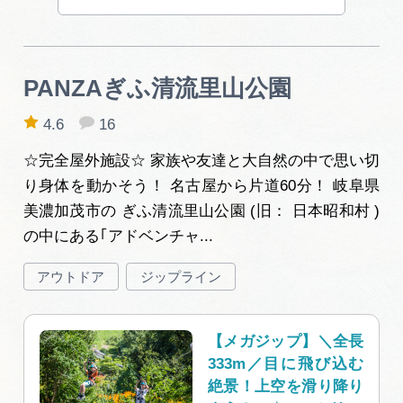
PANZAぎふ清流里山公園
4.6
16
☆完全屋外施設☆ 家族や友達と大自然の中で思い切
り身体を動かそう！ 名古屋から片道60分！ 岐阜県
美濃加茂市の ぎふ清流里山公園 (旧： 日本昭和村 )
の中にある｢アドベンチャ...
アウトドア
ジップライン
【メガジップ】＼全長
333m／目に飛び込む
絶景！上空を滑り降り