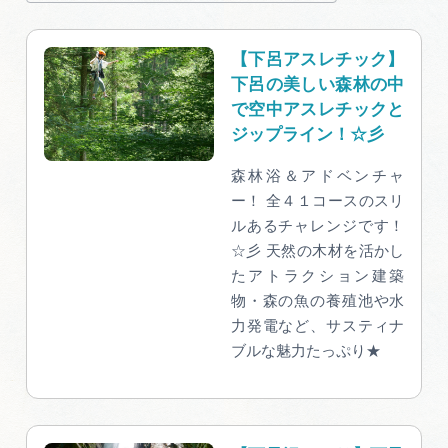
【下呂アスレチック】
下呂の美しい森林の中
で空中アスレチックと
ジップライン！☆彡
森林浴＆アドベンチャ
ー！ 全４１コースのスリ
ルあるチャレンジです！
☆彡 天然の木材を活かし
たアトラクション建築
物・森の魚の養殖池や水
力発電など、サスティナ
ブルな魅力たっぷり★