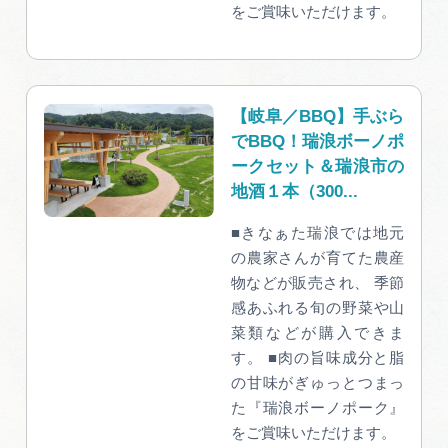
をご賞味いただけます。
【岐阜／BBQ】手ぶら
でBBQ！瑞浪ボーノポ
ークセット＆瑞浪市の
地酒１本（300...
■きなぁた瑞浪では地元
の農家さんが育てた農産
物などが販売され、 季節
感あふれる旬の野菜や山
菜類などが購入できま
す。 ■肉の旨味成分と脂
の甘味がぎゅっとつまっ
た『瑞浪ボーノポーク』
をご賞味いただけます。