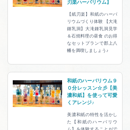
刃楽ハーバリウム】
【紙刃楽】和紙のハーバ
リウムづくり体験 【大滝
鍾乳洞】大滝鍾乳洞見学
＆石焼料理の昼食 のお得
なセットプランで郡上八
幡を満喫しましょう♪
和紙のハーバリウム９
０分レッスン☆彡【美
濃和紙】を使って可愛
くアレンジ♪
美濃和紙の特性を活かし
た【和紙のハーバリウ
ム】を体験することがで