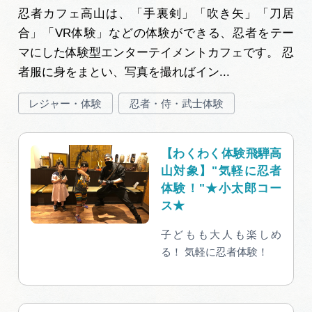
忍者カフェ高山は、「手裏剣」「吹き矢」「刀居
合」「VR体験」などの体験ができる、忍者をテー
マにした体験型エンターテイメントカフェです。 忍
者服に身をまとい、写真を撮ればイン...
レジャー・体験
忍者・侍・武士体験
【わくわく体験飛騨高
山対象】"気軽に忍者
体験！"★小太郎コー
ス★
子どもも大人も楽しめ
る！ 気軽に忍者体験！