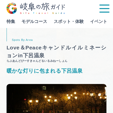
特集
モデルコース
スポット・体験
イベント
Language
Love＆Peaceキャンドルイルミネーシ
ョンin下呂温泉
特集
らぶあんどぴーすきゃんどるいるみねーしょん
暖かな灯りに包まれる下呂温泉
モデルコース
行きたいリストを見る
スポット・体験
イベント
グルメ