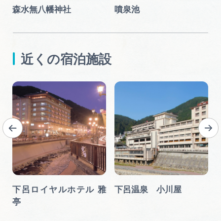
森水無八幡神社
噴泉池
近くの宿泊施設
下呂ロイヤルホテル 雅
下呂温泉 小川屋
亭