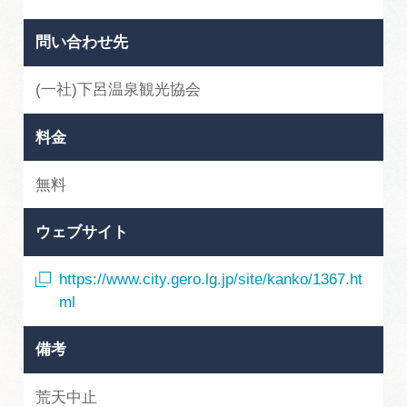
問い合わせ先
(一社)下呂温泉観光協会
料金
無料
ウェブサイト
https://www.city.gero.lg.jp/site/kanko/1367.ht
ml
備考
荒天中止