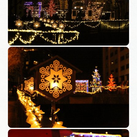
旅の予約
アクセス
インフォメーション
ぎふ旅レポーター記事
早わかり岐阜
買い物・お土産
体験予約サイト「ＶＩＳＩＴ岐阜県」
岐阜県アウトドア観光キャンペーン