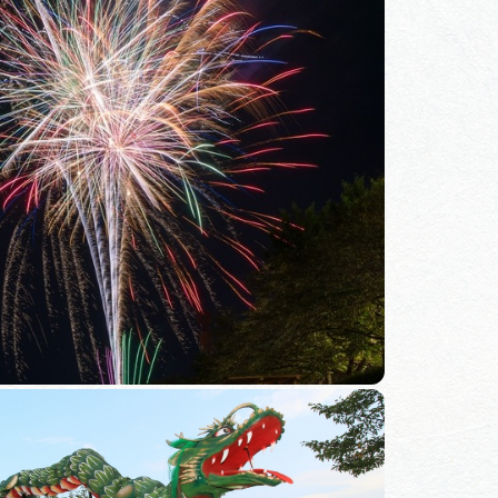
体験予約サイト「ＶＩＳＩＴ
岐阜県」
ア観光キャン
岐阜県まるごと観光エリアガ
イド
タベース
業者の皆様へ
フォトライブラリー
ラリー
お問い合わせ
広告掲載
サイトポリシー