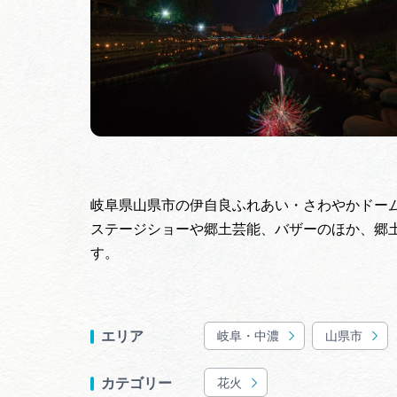
岐阜県山県市の伊自良ふれあい・さわやかドー
ステージショーや郷土芸能、バザーのほか、郷
す。
岐阜・中濃
山県市
エリア
花火
カテゴリー