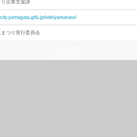
くり企業支援課
city.yamagata.gifu.jp/site/yamanavi/
夏まつり実行委員会