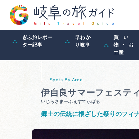
ぎふ旅レポー
早わか
買い
ター記事
り岐阜
物・お
土産
伊自良サマーフェステ
いじらさまーふぇすてぃばる
郷土の伝統に根ざした祭りのフィ