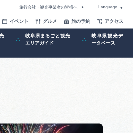
Language
旅行会社・観光事業者の皆様へ
イベント
グルメ
旅の予約
アクセス
Language
光
岐阜県まるごと観光
岐阜県観光デ
エリアガイド
ータベース
モデルコース
イベント
旅の予約
ー記事
早わかり岐阜