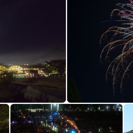
買い物・お土産
岐阜県アウトド
ペーン
岐阜県観光デー
旅行会社・観光事
動画ライブ
運営組織