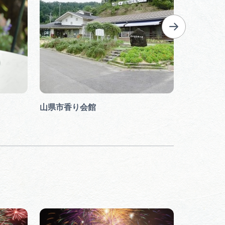
山県市香り会館
四国山香