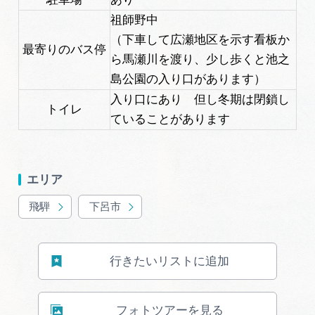
岐阜県まるごと観光エリアガイド
祖師野中
（下車して広瀬地区を示す看板か
岐阜県観光データベース
最寄りのバス停
ら馬瀬川を渡り、少し歩くと池之
島公園の入り口があります）
入り口にあり 但し冬期は閉鎖し
旅行会社・観光事業者の皆様へ
トイレ
ていることがあります
フォトライブラリー
エリア
動画ライブラリー
飛騨
下呂市
お問い合わせ
行きたいリストに追加
運営組織
フォトツアーを見る