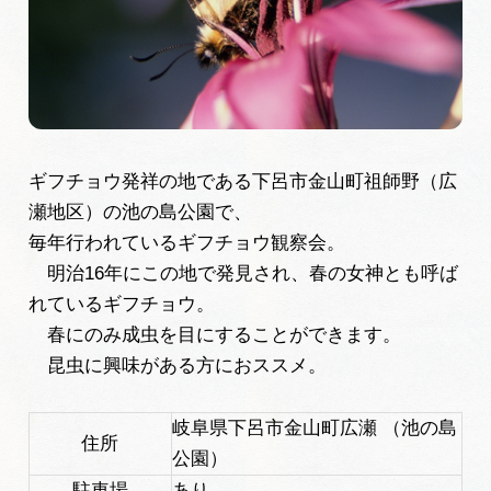
旅の予約
アクセス
インフォメーション
ギフチョウ発祥の地である下呂市金山町祖師野（広
瀬地区）の池の島公園で、
ぎふ旅レポーター記事
毎年行われているギフチョウ観察会。
早わかり岐阜
明治16年にこの地で発見され、春の女神とも呼ば
れているギフチョウ。
買い物・お土産
春にのみ成虫を目にすることができます。
昆虫に興味がある方におススメ。
体験予約サイト「ＶＩＳＩＴ岐阜県」
岐阜県下呂市金山町広瀬 （池の島
岐阜県アウトドア観光キャンペーン
住所
公園）
駐車場
あり