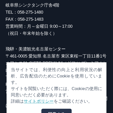
岐阜県シンクタンク庁舎4階
TEL：058-275-1480
FAX：058-275-1483
営業時間：月～金曜日 9:00～17:00
（祝日・年末年始を除く）
飛騨・美濃観光名古屋センター
〒461-0005 愛知県 名古屋市 東区東桜一丁目11番1号
オアシス21 GIFTS PREMIUM（ギフツ プレミアム）
当サイトでは、利便性の向上と利用状況の解
内
析、広告配信のためにCookieを使用していま
TEL：052-253-6185
す。
FAX：052-253-6186
サイトを閲覧いただく際には、Cookieの使用に
営業時間：10:00～21:00
同意いただく必要があります。
（原則、元日を除き年中無休）※観光相談対応時間
詳細は
サイトポリシー
をご確認ください。
は18:30まで