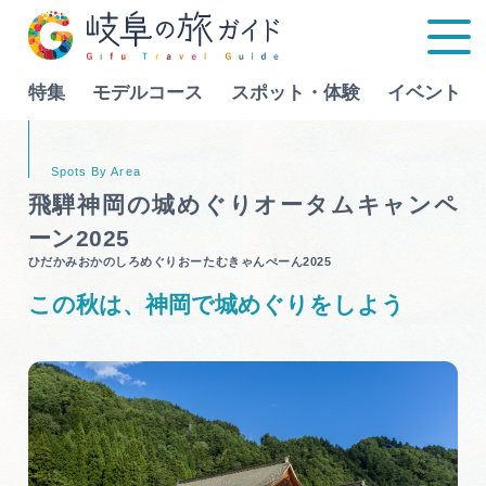
特集
モデルコース
スポット・体験
イベント
Language
飛騨神岡の城めぐりオータムキャンペ
ーン2025
特集
ひだかみおかのしろめぐりおーたむきゃんぺーん2025
この秋は、神岡で城めぐりをしよう
モデルコース
行きたいリストを見る
スポット・体験
イベント
グルメ