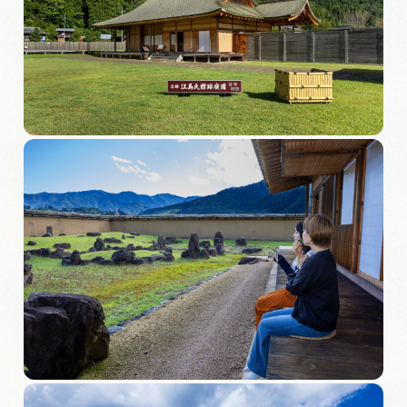
旅の予約
アクセス
インフォメーション
ぎふ旅レポーター記事
早わかり岐阜
買い物・お土産
体験予約サイト「ＶＩＳＩＴ岐阜県」
岐阜県アウトドア観光キャンペーン