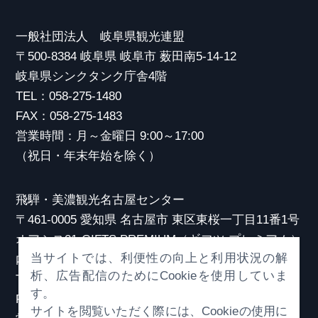
一般社団法人 岐阜県観光連盟
〒500-8384 岐阜県 岐阜市 薮田南5-14-12
岐阜県シンクタンク庁舎4階
TEL：058-275-1480
FAX：058-275-1483
営業時間：月～金曜日 9:00～17:00
（祝日・年末年始を除く）
飛騨・美濃観光名古屋センター
〒461-0005 愛知県 名古屋市 東区東桜一丁目11番1号
オアシス21 GIFTS PREMIUM（ギフツ プレミアム）
当サイトでは、利便性の向上と利用状況の解
内
析、広告配信のためにCookieを使用していま
TEL：052-253-6185
す。
FAX：052-253-6186
サイトを閲覧いただく際には、Cookieの使用に