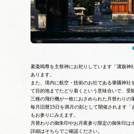
素戔嗚尊を主祭神にお祀りしています「溝旗神
あります。
また、境内に航空・技術のお社である肇國神社
て目的地までたどり着くという意味合いで、受
三種の飛行機が一枚におさめられた月替わりの
毎月旧暦15日を満月の刻として開催されます「
もお参りにみえます。
月替わりの御朱印やお月夜参り限定の御朱印は
詳細はそちらでご確認ください。