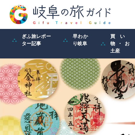
ぎふ旅レポー
早わか
買い
ター記事
り岐阜
物・お
土産