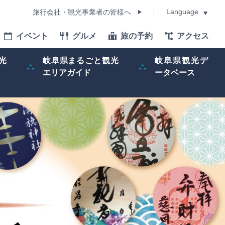
Language
旅行会社・観光事業者の皆様へ
イベント
グルメ
旅の予約
アクセス
Language
光
岐阜県まるごと観光
岐阜県観光デ
エリアガイド
ータベース
モデルコース
イベント
旅の予約
ー記事
早わかり岐阜