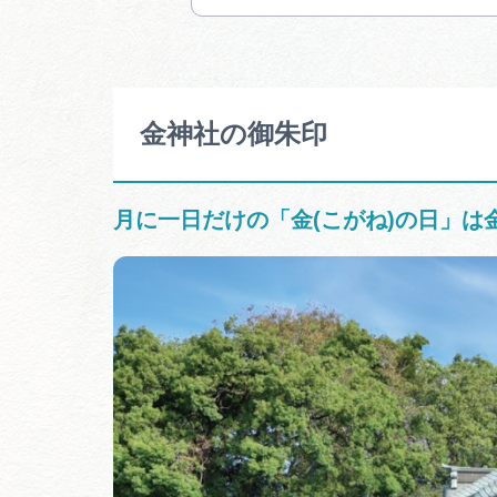
金神社の御朱印
月に一日だけの「金(こがね)の日」は