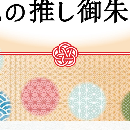
買い物・お土産
岐阜県アウトド
ペーン
岐阜県観光デー
旅行会社・観光事
動画ライブ
運営組織