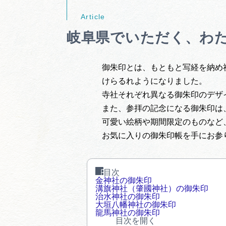
岐阜県でいただく、わ
御朱印とは、もともと写経を納め
けらるれようになりました。
寺社それぞれ異なる御朱印のデザ
また、参拝の記念になる御朱印は
可愛い絵柄や期間限定のものなど
お気に入りの御朱印帳を手にお参
目次
金神社の御朱印
溝旗神社（肇國神社）の御朱印
治水神社の御朱印
大垣八幡神社の御朱印
龍馬神社の御朱印
目次を開く