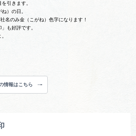
目を引きます。
がね）の日。
普段黒字が社名のみ金（こがね）色字になります！
印」も好評です。
よ。
 の情報はこちら
印