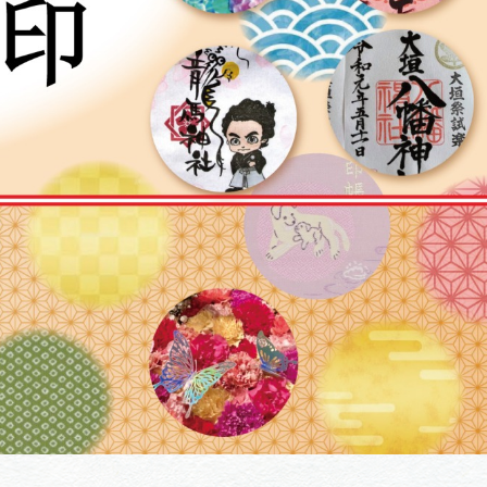
体験予約サイト「ＶＩＳＩＴ
岐阜県」
ア観光キャン
岐阜県まるごと観光エリアガ
イド
タベース
業者の皆様へ
フォトライブラリー
ラリー
お問い合わせ
広告掲載
サイトポリシー