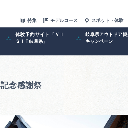
特集
モデルコース
スポット・体験
体験予約サイト「ＶＩ
岐阜県アウトドア観
ＳＩＴ岐阜県」
キャンペーン
特集
スポット・体験
グルメ
年記念感謝祭
アクセス
！
ぎふ旅レポータ