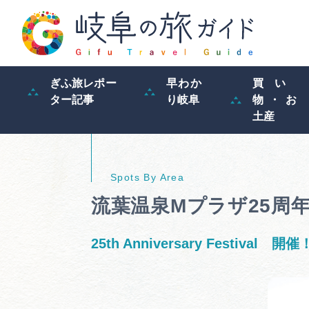
ぎふ旅レポー
早わか
買い
ター記事
り岐阜
物・お
土産
流葉温泉Мプラザ25周
25th Anniversary Festival 開催