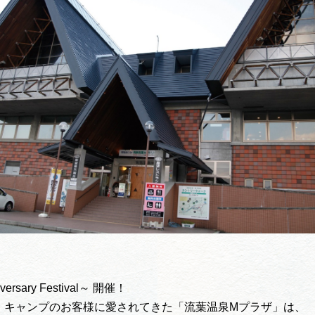
買い物・お土産
岐阜県アウトド
ペーン
岐阜県観光デー
旅行会社・観光事
動画ライブ
sary Festival～ 開催！
運営組織
・キャンプのお客様に愛されてきた「流葉温泉Mプラザ」は、