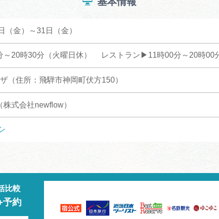
基本情報
10日（金）～31日（金）
0分～20時30分（火曜日休） レストラン▶11時00分～20時0
ザ（住所：飛騨市神岡町伏方150）
16（株式会社newflow）
シ
括比較
+予約