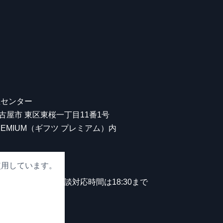
屋センター
 名古屋市 東区東桜一丁目11番1号
 PREMIUM（ギフツ プレミアム）内
使用しています。
00
。
中無休）※観光相談対応時間は18:30まで