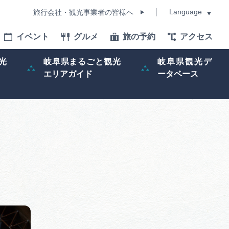
Language
旅行会社・観光事業者の皆様へ
イベント
グルメ
旅の予約
アクセス
Language
光
岐阜県まるごと観光
岐阜県観光デ
エリアガイド
ータベース
モデルコース
イベント
旅の予約
ー記事
早わかり岐阜