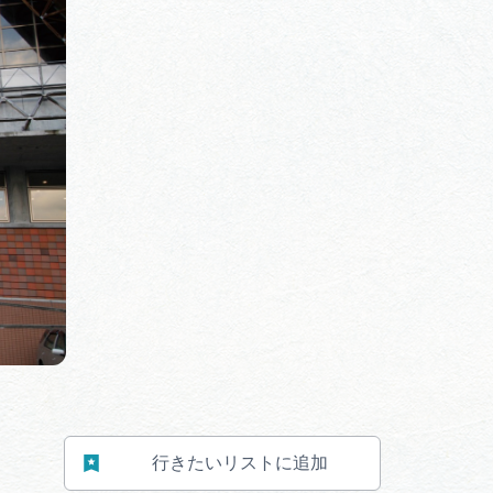
体験予約サイト「ＶＩＳＩＴ
岐阜県」
ア観光キャン
岐阜県まるごと観光エリアガ
イド
タベース
業者の皆様へ
フォトライブラリー
ラリー
お問い合わせ
行きたいリストに追加
広告掲載
サイトポリシー