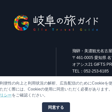
飛騨・美濃観光名古
〒461-0005 愛知県
オアシス21 GIFTS
TEL：052-253-6185
FAX：052-253-6186
利便性の向上と利用状況の解析、広告配信のためにCookieを
営業時間：10:00～21:
ただく際には、Cookieの使用に同意いただく必要があります
（原則、元日を除き年
リシー
をご確認ください。
同意する