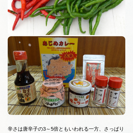
旅の予約
アクセス
インフォメーション
ぎふ旅レポーター記事
早わかり岐阜
買い物・お土産
体験予約サイト「ＶＩＳＩＴ岐阜県」
岐阜県アウトドア観光キャンペーン
辛さは唐辛子の3～5倍ともいわれる一方、さっぱり