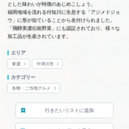
岐阜県まるごと観光エリアガイド
とした味わいが特徴のあじめこしょう。
福岡地域を流れる付知川に生息する「アジメドジョ
岐阜県観光データベース
ウ」に形が似ていることから名付けられました。
「飛騨美濃伝統野菜」にも認証されており、様々な
加工品が生産されています。
旅行会社・観光事業者の皆様へ
エリア
フォトライブラリー
東濃
中津川市
カテゴリー
動画ライブラリー
名物・ご当地グルメ
お問い合わせ
行きたいリストに追加
運営組織