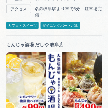
名鉄岐阜駅より車で6分 駐車場完
備！
カフェ・スイーツ
ダイニングバー・バル
もんじゃ酒場 だしや 岐阜店