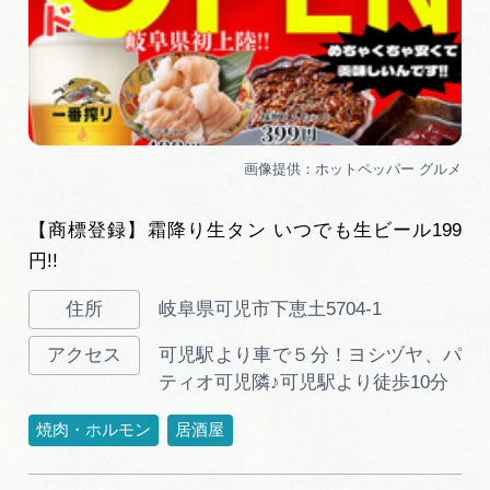
【商標登録】霜降り生タン いつでも生ビール199
円!!
岐阜県可児市下恵土5704-1
可児駅より車で５分！ヨシヅヤ、パ
ティオ可児隣♪可児駅より徒歩10分
焼肉・ホルモン
居酒屋