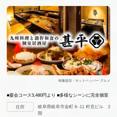
岐阜県まるごと観光エリアガイド
岐阜県観光データベース
旅行会社・観光事業者の皆様へ
フォトライブラリー
動画ライブラリー
お問い合わせ
■宴会コース3,480円より ■多様なシーンに完全個室
岐阜県岐阜市金町８-11 村克ビル 2
運営組織
階