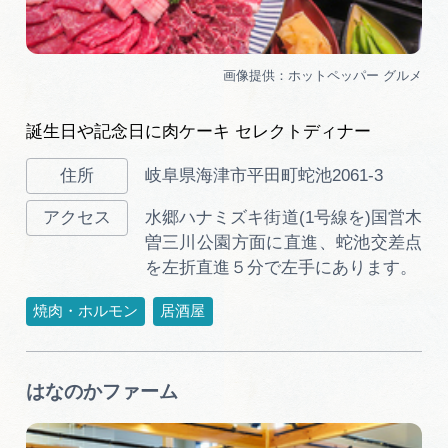
誕生日や記念日に肉ケーキ セレクトディナー
岐阜県海津市平田町蛇池2061-3
水郷ハナミズキ街道(1号線を)国営木
曽三川公園方面に直進、蛇池交差点
を左折直進５分で左手にあります。
焼肉・ホルモン
居酒屋
はなのかファーム