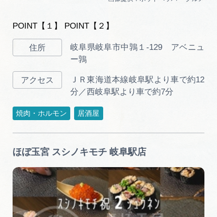
POINT【１】 POINT【２】
岐阜県岐阜市中鶉１-129 アベニュ
ー鶉
ＪＲ東海道本線岐阜駅より車で約12
分／西岐阜駅より車で約7分
焼肉・ホルモン
居酒屋
ほぼ玉宮 スシノキモチ 岐阜駅店