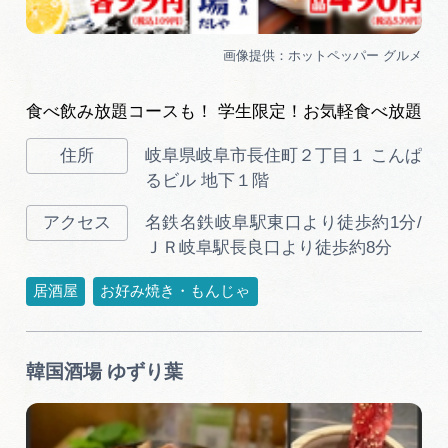
食べ飲み放題コースも！ 学生限定！お気軽食べ放題
岐阜県岐阜市長住町２丁目１ こんぱ
るビル 地下１階
名鉄名鉄岐阜駅東口より徒歩約1分/
ＪＲ岐阜駅長良口より徒歩約8分
居酒屋
お好み焼き・もんじゃ
韓国酒場 ゆずり葉