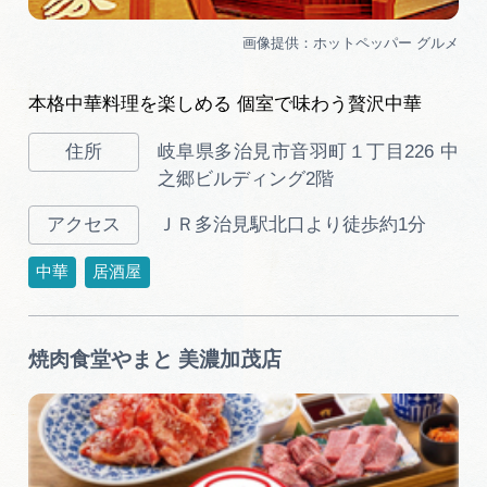
本格中華料理を楽しめる 個室で味わう贅沢中華
岐阜県多治見市音羽町１丁目226 中
之郷ビルディング2階
ＪＲ多治見駅北口より徒歩約1分
中華
居酒屋
焼肉食堂やまと 美濃加茂店