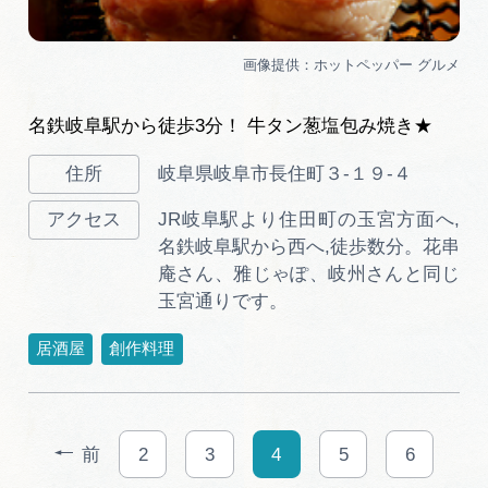
名鉄岐阜駅から徒歩3分！ 牛タン葱塩包み焼き★
岐阜県岐阜市長住町３-１９-４
JR岐阜駅より住田町の玉宮方面へ,
名鉄岐阜駅から西へ,徒歩数分。花串
庵さん、雅じゃぽ、岐州さんと同じ
玉宮通りです。
居酒屋
創作料理
前
2
3
4
5
6