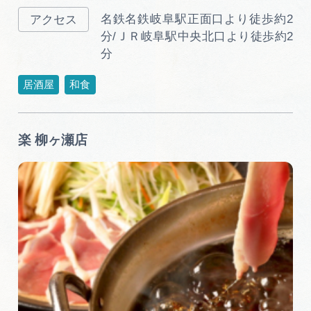
広告掲載
名鉄名鉄岐阜駅正面口より徒歩約2
サイトポリシー
分/ＪＲ岐阜駅中央北口より徒歩約2
分
居酒屋
和食
楽 柳ヶ瀬店