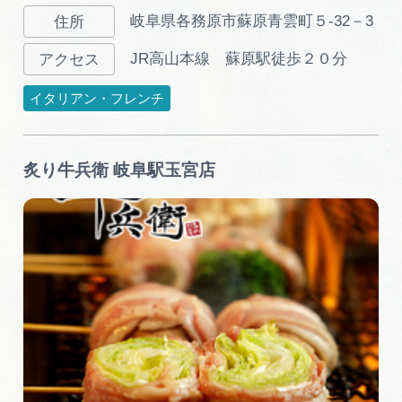
岐阜県各務原市蘇原青雲町５-32－3
JR高山本線 蘇原駅徒歩２０分
イタリアン・フレンチ
炙り牛兵衛 岐阜駅玉宮店