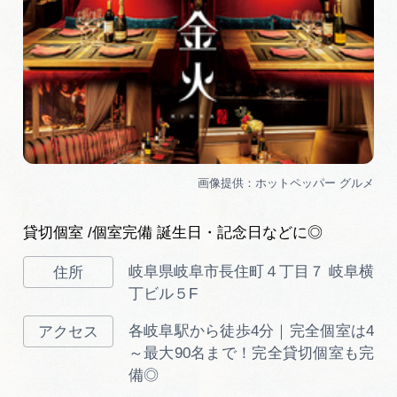
貸切個室 /個室完備 誕生日・記念日などに◎
岐阜県岐阜市長住町４丁目７ 岐阜横
丁ビル５F
各岐阜駅から徒歩4分｜完全個室は4
～最大90名まで！完全貸切個室も完
備◎