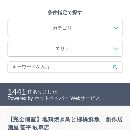
旅の予約
条件指定で探す
アクセス
カテゴリ
インフォメーション
エリア
ぎふ旅レポーター記事
早わかり岐阜
買い物・お土産
1441
件ありました
Powered by
ホットペッパー Webサービス
体験予約サイト「ＶＩＳＩＴ岐阜県」
岐阜県アウトドア観光キャンペーン
【完全個室】地鶏焼き鳥と柳橋鮮魚 創作居
酒屋 甚平 岐阜店