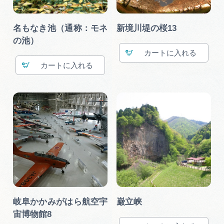
名もなき池（通称：モネ
新境川堤の桜13
の池）
カート
カート
岐阜かかみがはら航空宇
巌立峡
宙博物館8