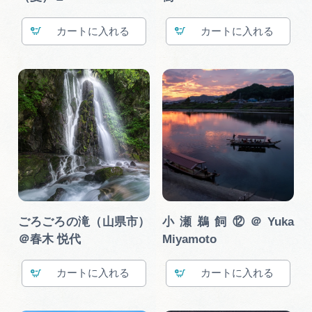
カート
カート
ごろごろの滝（山県市）
小瀬鵜飼⑫＠Yuka
＠春木 悦代
Miyamoto
カート
カート