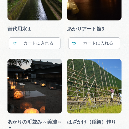
曽代用水１
あかりアート館3
カート
カート
あかりの町並み～美濃～
はざかけ（稲架）作り