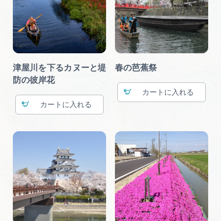
津屋川を下るカヌーと堤
春の芭蕉祭
防の彼岸花
カート
カート