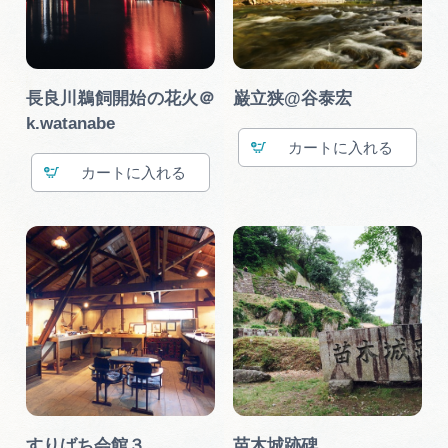
長良川鵜飼開始の花火＠
巌立狭@谷泰宏
k.watanabe
カート
カート
すりばち会館３
苗木城跡碑