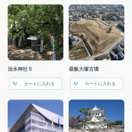
治水神社５
昼飯大塚古墳
カート
カート