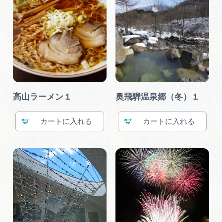
高山ラーメン１
奥飛騨温泉郷（冬）１
カート
カート