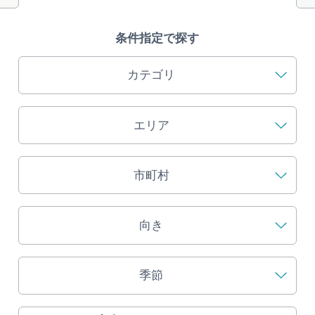
旅の予約
条件指定で探す
アクセス
カテゴリ
インフォメーション
エリア
ぎふ旅レポーター記事
早わかり岐阜
市町村
買い物・お土産
向き
体験予約サイト「ＶＩＳＩＴ岐阜県」
季節
岐阜県アウトドア観光キャンペーン