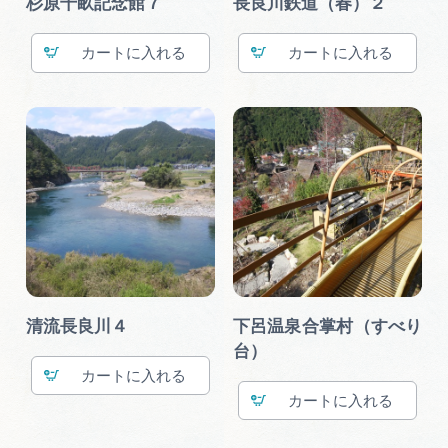
杉原千畝記念館７
長良川鉄道（春）２
カート
カート
清流長良川４
下呂温泉合掌村（すべり
台）
カート
カート