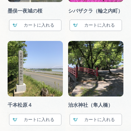
墨俣一夜城の桜
シバザクラ（輪之内町）
カート
カート
千本松原４
治水神社（隼人橋）
カート
カート