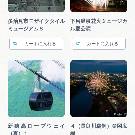
多治見市モザイクタイル
下呂温泉花火ミュージカ
ミュージアム８
ル夏公演
カート
カート
新穂高ロープウェイ
４（長良川鵜飼）＠岡広
（夏）１
樹