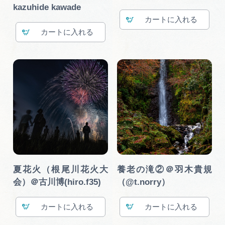
kazuhide kawade
カート
カート
夏花火（根尾川花火大
養老の滝②＠羽木貴規
会）＠古川博(hiro.f35)
（@t.norry）
カート
カート