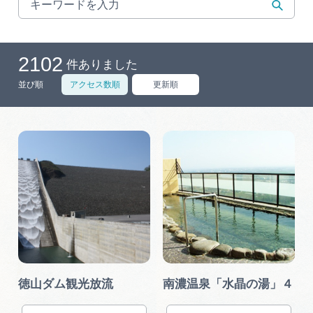
岐阜県まるごと観光エリアガイド
岐阜県観光データベース
2102
件ありました
並び順
アクセス数順
更新順
旅行会社・観光事業者の皆様へ
フォトライブラリー
動画ライブラリー
お問い合わせ
徳山ダム観光放流
南濃温泉「水晶の湯」４
運営組織