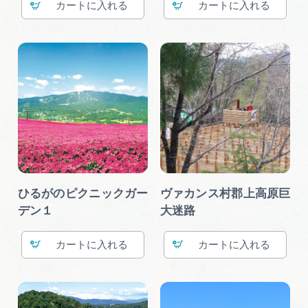
カート
カート
広告掲載
サイトポリシー
ひるがのピクニックガー
ヴァカンス村郡上高原巨
デン１
大迷路
カート
カート