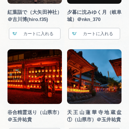
紅葉詣で（大矢田神社）
夕暮に沈みゆく月（岐阜
＠古川博(hiro.f35)
城）＠nkn_370
カート
カート
谷合精霊送り（山県市）
天王山蓮華寺地蔵盆
＠玉井祐貴
①（山県市）＠玉井祐貴