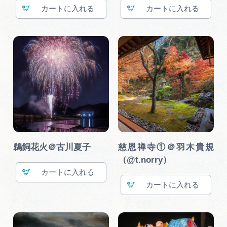
カート
カート
鵜飼花火＠古川夏子
慈恩禅寺①＠羽木貴規
（@t.norry）
カート
カート