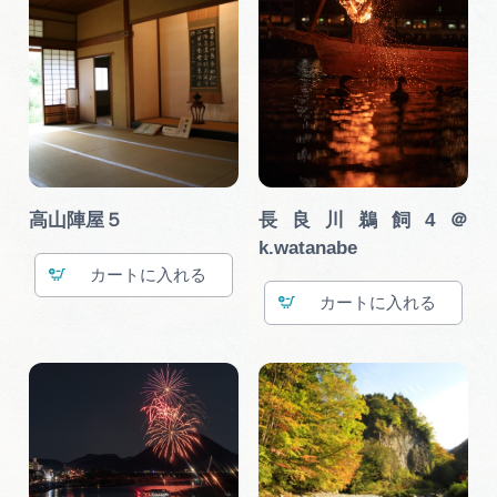
高山陣屋５
長良川鵜飼4＠
k.watanabe
カート
カート