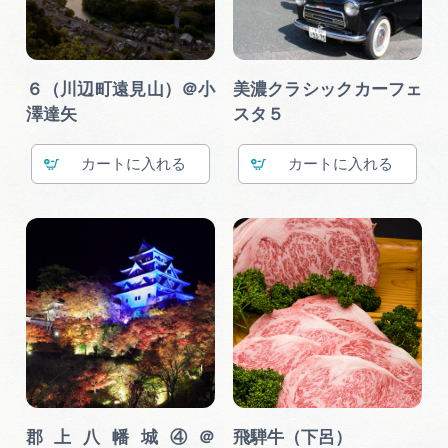
６（川辺町遠見山）＠小
美濃クラシックカーフェ
澤達矢
スタ５
カート
カート
郡上八幡城④＠
飛騨牛（下呂）