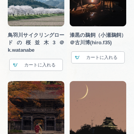
鳥羽川サイクリングロー
漆黒の鵜飼（小瀬鵜飼）
ドの桜並木3＠
＠古川博(hiro.f35)
k.watanabe
カート
カート