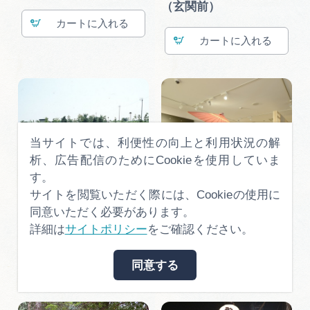
（玄関前）
カート
カート
当サイトでは、利便性の向上と利用状況の解
析、広告配信のためにCookieを使用していま
す。
サイトを閲覧いただく際には、Cookieの使用に
同意いただく必要があります。
詳細は
サイトポリシー
をご確認ください。
海津市歴史民俗資料館３
美濃和紙の里会館６
カート
カート
同意する