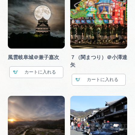
風雲岐阜城＠兼子嘉次
７（関まつり）＠小澤達
矢
カート
カート