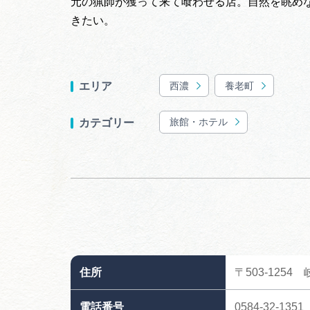
元の猟師が獲って来て喰わせる店。自然を眺め
きたい。
西濃
養老町
エリア
旅館・ホテル
カテゴリー
住所
〒503-125
電話番号
0584-32-1351