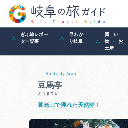
ぎふ旅レポー
早わか
買い
ター記事
り岐阜
物・お
土産
豆馬亭
とうまてい
養老山で獲れた天然猪！