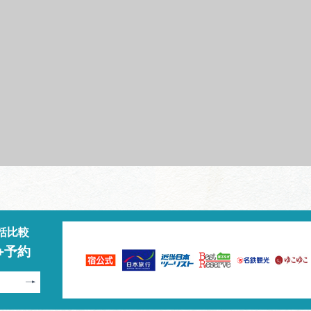
括比較
+予約