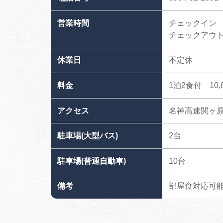
営業時間
チェックイン 
チェックアウト
休業日
不定休
料金
1泊2食付 10,
アクセス
名神高速関ヶ原
駐車場(大型バス)
2台
駐車場(普通自動車)
10台
備考
部屋食対応可