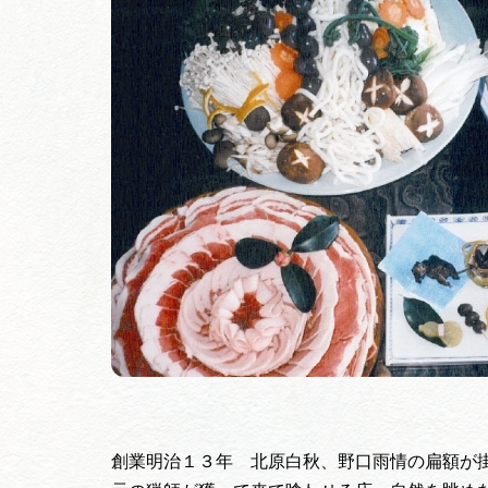
創業明治１３年 北原白秋、野口雨情の扁額が