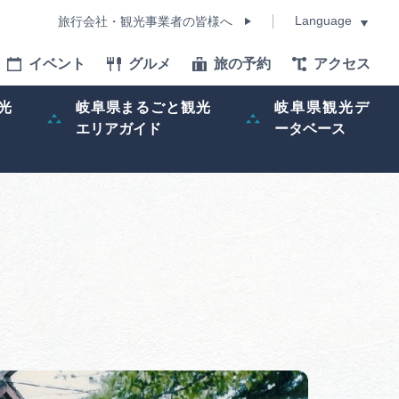
Language
旅行会社・観光事業者の皆様へ
イベント
グルメ
旅の予約
アクセス
Language
光
岐阜県まるごと観光
岐阜県観光デ
エリアガイド
ータベース
モデルコース
イベント
旅の予約
ー記事
早わかり岐阜