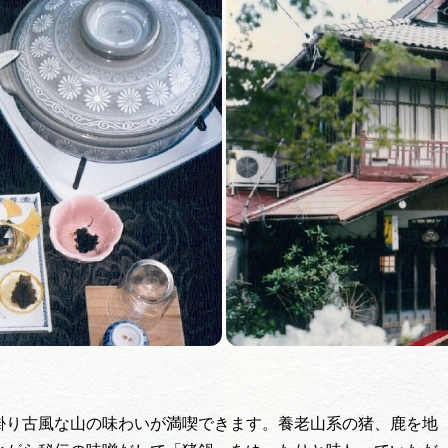
買い物・お土産
岐阜県アウトド
ペーン
岐阜県観光デー
旅行会社・観光事
動画ライブ
掛り古風な山の味わいが満喫できます。養老山系の猪、鹿を地
運営組織