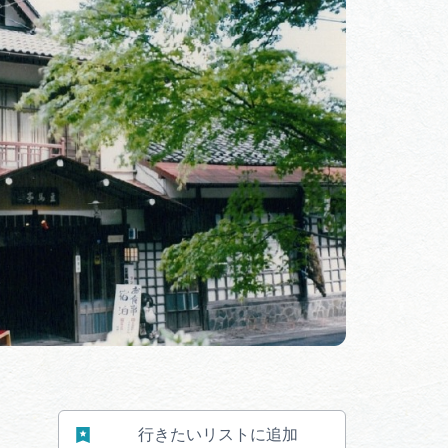
体験予約サイト「ＶＩＳＩＴ
岐阜県」
ア観光キャン
岐阜県まるごと観光エリアガ
イド
タベース
業者の皆様へ
フォトライブラリー
ラリー
お問い合わせ
行きたいリストに追加
広告掲載
サイトポリシー