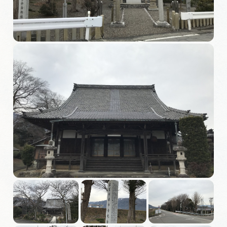
旅の予約
アクセス
インフォメーション
ぎふ旅レポーター記事
早わかり岐阜
買い物・お土産
体験予約サイト「ＶＩＳＩＴ岐阜県」
岐阜県まるごと観光エリアガイド