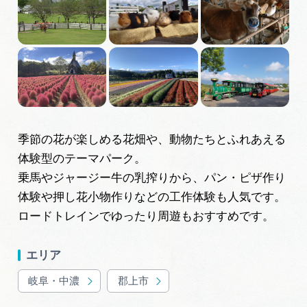
岐阜県まるごと観光エリアガイド
岐阜県観光データベース
旅行会社・観光事業者の皆様へ
季節の花が楽しめる花畑や、動物たちとふれあえる
フォトライブラリー
体験型のテーマパーク。
乗馬やジャージー牛の乳搾りから、パン・ピザ作り
動画ライブラリー
体験や押し花小物作りなどの工作体験も人気です。
ロードトレインでゆったり周遊もおすすめです。
お問い合わせ
エリア
岐阜・中濃
郡上市
運営組織