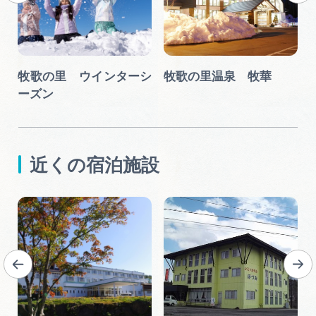
チ
牧歌の里 ウインターシ
牧歌の里温泉 牧華
ーズン
近くの宿泊施設