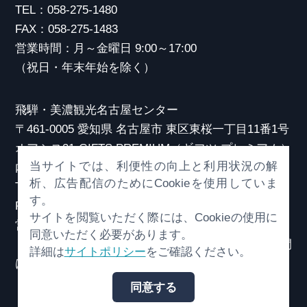
TEL：058-275-1480
FAX：058-275-1483
営業時間：月～金曜日 9:00～17:00
（祝日・年末年始を除く）
飛騨・美濃観光名古屋センター
〒461-0005 愛知県 名古屋市 東区東桜一丁目11番1号
オアシス21 GIFTS PREMIUM（ギフツ プレミアム）
当サイトでは、利便性の向上と利用状況の解
内
析、広告配信のためにCookieを使用していま
TEL：052-253-6185
す。
FAX：052-253-6186
サイトを閲覧いただく際には、Cookieの使用に
営業時間：10:00～21:00
同意いただく必要があります。
（原則、元日を除き年中無休）※観光相談対応時間
詳細は
サイトポリシー
をご確認ください。
は18:30まで
同意する
© （一社）岐阜県観光連盟 All Rights Reserved.