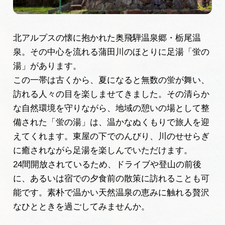
広告掲載
サイトポリシー
北アルプスの懐に抱かれた奥飛騨温泉郷・栃尾温
泉。その中心を流れる蒲田川のほとりに足湯「蛍の
湯」があります。
この一帯は古くから、夏になると無数の蛍が舞い、
訪れる人々の目を楽しませてきました。その清らか
な自然環境を守りながら、地域の憩いの場として整
備された「蛍の湯」は、温かなぬくもりで旅人を迎
えてくれます。東屋の下でのんびり、川のせせらぎ
に癒されながら足湯を楽しんでいただけます。
24間開放されているため、ドライブや登山の前後
に、あるいは宿での夕食前の散策に訪れることも可
能です。素朴で温かい天然温泉の恵みに触れる贅沢
なひとときを過ごしてみませんか。