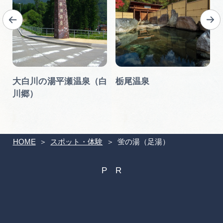
庵
大白川の湯平瀬温泉（白
栃尾温泉
川郷）
HOME
スポット・体験
蛍の湯（足湯）