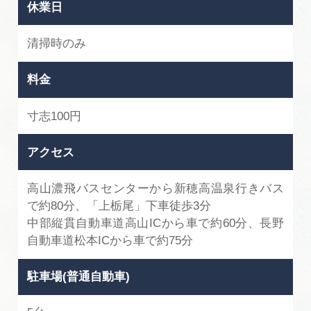
休業日
清掃時のみ
料金
寸志100円
アクセス
高山濃飛バスセンターから新穂高温泉行きバス
で約80分、「上栃尾」下車徒歩3分
中部縦貫自動車道高山ICから車で約60分、長野
自動車道松本ICから車で約75分
駐車場(普通自動車)