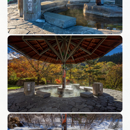
旅の予約
アクセス
インフォメーション
ぎふ旅レポーター記事
早わかり岐阜
買い物・お土産
体験予約サイト「ＶＩＳＩＴ岐阜県」
岐阜県アウトドア観光キャンペーン