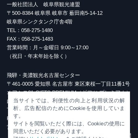
一般社団法人 岐阜県観光連盟
〒500-8384 岐阜県 岐阜市 薮田南5-14-12
岐阜県シンクタンク庁舎4階
TEL：058-275-1480
FAX：058-275-1483
営業時間：月～金曜日 9:00～17:00
（祝日・年末年始を除く）
飛騨・美濃観光名古屋センター
〒461-0005 愛知県 名古屋市 東区東桜一丁目11番1号
オアシス21 GIFTS PREMIUM（ギフツ プレミアム）
当サイトでは、利便性の向上と利用状況の解
内
析、広告配信のためにCookieを使用していま
TEL：052-253-6185
す。
FAX：052-253-6186
サイトを閲覧いただく際には、Cookieの使用に
営業時間：10:00～21:00
同意いただく必要があります。
（原則、元日を除き年中無休）※観光相談対応時間