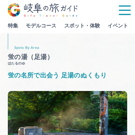
特集
モデルコース
スポット・体験
イベント
Language
蛍の湯（足湯）
ほたるのゆ
特集
蛍の名所で出会う 足湯のぬくもり
モデルコース
行きたいリストを見る
スポット・体験
イベント
グルメ