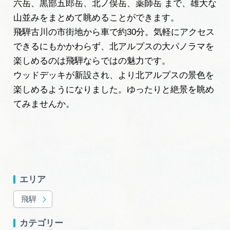
六岳
、
黒部五郎岳
、
北ノ俣岳
、
薬師岳
まで、雄大な
岐阜県まるごと観光エリアガイド
山並みをまとめて眺めることができます。
岐阜県観光データベース
飛騨古川の市街地から車で約30分。気軽にアクセス
できるにもかかわらず、北アルプスの大パノラマを
楽しめるのは飛騨ならではの魅力です。
旅行会社・観光事業者の皆様へ
ウッドデッキが新設され、より北アルプスの景色を
楽しめるようになりました。ゆったりと絶景を眺め
てみませんか。
フォトライブラリー
動画ライブラリー
エリア
お問い合わせ
飛騨
運営組織
カテゴリー