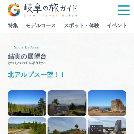
特集
モデルコース
スポット・体験
イベント
Language
結実の展望台
けつじつのてんぼうだい
特集
北アルプス一望！！
モデルコース
行きたいリストを見る
スポット・体験
イベント
グルメ