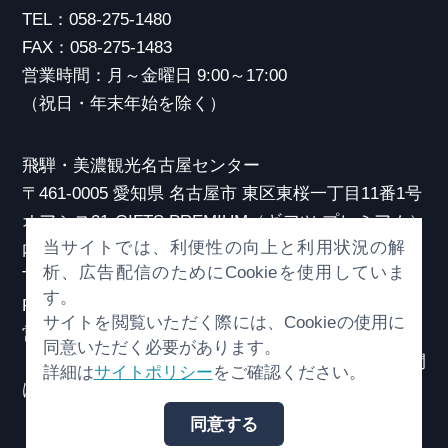
TEL：058-275-1480
FAX：058-275-1483
営業時間：月～金曜日 9:00～17:00
（祝日・年末年始を除く）
飛騨・美濃観光名古屋センター
〒461-0005 愛知県 名古屋市 東区東桜一丁目11番1号
オアシス21 GIFTS PREMIUM（ギフツ プレミアム）
当サイトでは、利便性の向上と利用状況の解
内
析、広告配信のためにCookieを使用していま
TEL：052-253-6185
す。
FAX：052-253-6186
サイトを閲覧いただく際には、Cookieの使用に
営業時間：10:00～21:00
同意いただく必要があります。
（原則、元日を除き年中無休）※観光相談対応時間
詳細は
サイトポリシー
をご確認ください。
は18:30まで
同意する
© （一社）岐阜県観光連盟 All Rights Reserved.