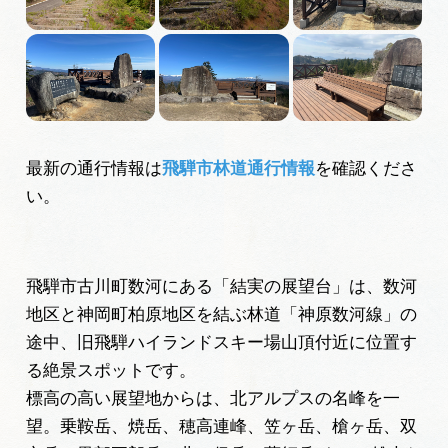
旅の予約
アクセス
インフォメーション
最新の通行情報は
飛騨市林道通行情報
を確認くださ
い。
ぎふ旅レポーター記事
早わかり岐阜
飛騨市古川町数河にある「結実の展望台」は、数河
買い物・お土産
地区と神岡町柏原地区を結ぶ林道「神原数河線」の
途中、旧飛騨ハイランドスキー場山頂付近に位置す
体験予約サイト「ＶＩＳＩＴ岐阜県」
る絶景スポットです。
標高の高い展望地からは、北アルプスの名峰を一
岐阜県アウトドア観光キャンペーン
望。
乗鞍岳
、
焼岳
、
穂高連峰
、
笠ヶ岳
、
槍ヶ岳
、
双