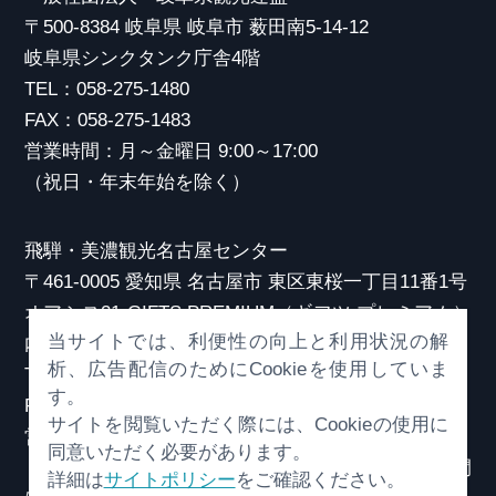
〒500-8384 岐阜県 岐阜市 薮田南5-14-12
岐阜県シンクタンク庁舎4階
TEL：058-275-1480
FAX：058-275-1483
営業時間：月～金曜日 9:00～17:00
（祝日・年末年始を除く）
飛騨・美濃観光名古屋センター
〒461-0005 愛知県 名古屋市 東区東桜一丁目11番1号
オアシス21 GIFTS PREMIUM（ギフツ プレミアム）
当サイトでは、利便性の向上と利用状況の解
内
析、広告配信のためにCookieを使用していま
TEL：052-253-6185
す。
FAX：052-253-6186
サイトを閲覧いただく際には、Cookieの使用に
営業時間：10:00～21:00
同意いただく必要があります。
（原則、元日を除き年中無休）※観光相談対応時間
詳細は
サイトポリシー
をご確認ください。