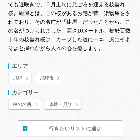
岐阜県まるごと観光エリアガイド
でも遅咲きで、５月上旬に見ごろを迎える枝垂れ
桜。紺屋とは、この桜があるお宅が昔、染物屋をさ
岐阜県観光データベース
れており、その名前が「紺屋」だったことから、こ
の名がつけられました。高さ10メートル、樹齢百数
十年の枝垂れ桜は、カーブした道に一本、風にそよ
旅行会社・観光事業者の皆様へ
そよと揺れながら人々の心を癒します。
エリア
フォトライブラリー
飛騨
飛騨市
動画ライブラリー
カテゴリー
桜の名所
体験・見学
お問い合わせ
行きたいリストに追加
運営組織