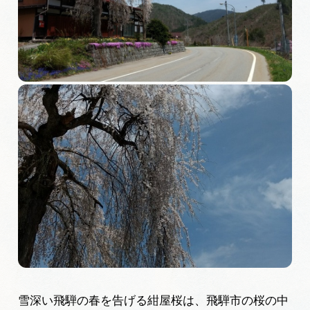
旅の予約
アクセス
インフォメーション
ぎふ旅レポーター記事
早わかり岐阜
買い物・お土産
体験予約サイト「ＶＩＳＩＴ岐阜県」
岐阜県アウトドア観光キャンペーン
雪深い飛騨の春を告げる紺屋桜は、飛騨市の桜の中