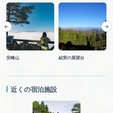
ン
安峰山
結実の展望台
近くの宿泊施設