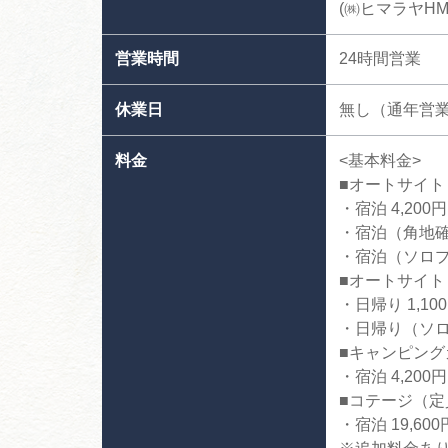
(㈱ヒマラヤH
営業時間
24時間営業
休業日
無し（通年営
料金
<基本料金>
■オートサイト
・宿泊 4,200
・宿泊（角地確約
・宿泊（ソロプラ
■オートサイト 
・日帰り 1,10
・日帰り（ソロ
■キャンピング
・宿泊 4,200
■コテージ（定
・宿泊 19,60