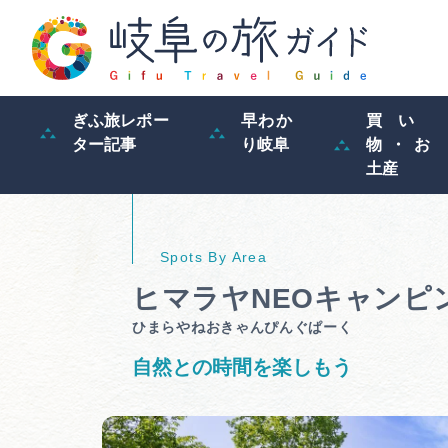
ぎふ旅レポー
早わか
買い
ター記事
り岐阜
物・お
土産
ヒマラヤNEOキャンピ
ひまらやねおきゃんぴんぐぱーく
自然との時間を楽しもう