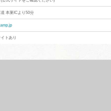
(公式サイトをご確認ください)
道 本巣ICより50分
camp.jp
サイトあり