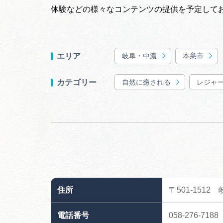
体験などの様々なコンテンツの提供を予定して
岐阜・中濃
本巣市
エリア
自然に癒される
レジャ
カテゴリー
住所
〒501-1512
電話番号
058-276-7188