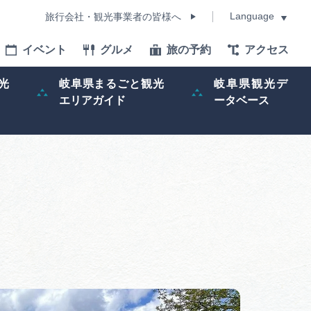
Language
旅行会社・観光事業者の皆様へ
イベント
グルメ
旅の予約
アクセス
Language
光
岐阜県まるごと観光
岐阜県観光デ
エリアガイド
ータベース
モデルコース
イベント
旅の予約
ー記事
早わかり岐阜