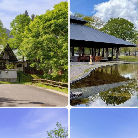
買い物・お土産
岐阜県アウトド
ペーン
岐阜県観光デー
旅行会社・観光事
動画ライブ
運営組織