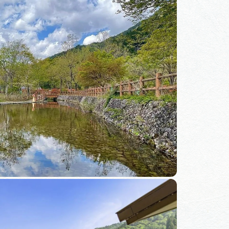
体験予約サイト「ＶＩＳＩＴ
岐阜県」
ア観光キャン
岐阜県まるごと観光エリアガ
イド
タベース
業者の皆様へ
フォトライブラリー
ラリー
お問い合わせ
広告掲載
サイトポリシー