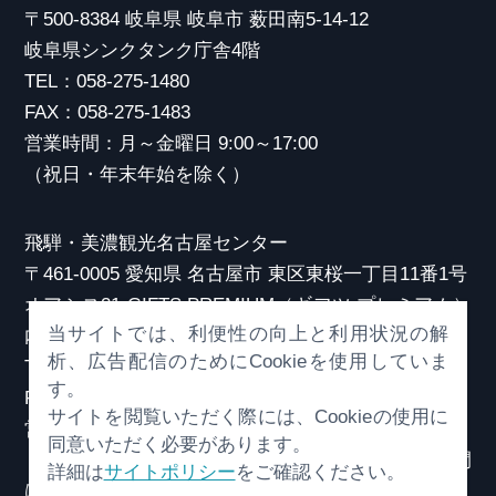
〒500-8384 岐阜県 岐阜市 薮田南5-14-12
岐阜県シンクタンク庁舎4階
TEL：058-275-1480
FAX：058-275-1483
営業時間：月～金曜日 9:00～17:00
（祝日・年末年始を除く）
飛騨・美濃観光名古屋センター
〒461-0005 愛知県 名古屋市 東区東桜一丁目11番1号
オアシス21 GIFTS PREMIUM（ギフツ プレミアム）
当サイトでは、利便性の向上と利用状況の解
内
析、広告配信のためにCookieを使用していま
TEL：052-253-6185
す。
FAX：052-253-6186
サイトを閲覧いただく際には、Cookieの使用に
営業時間：10:00～21:00
同意いただく必要があります。
（原則、元日を除き年中無休）※観光相談対応時間
詳細は
サイトポリシー
をご確認ください。
は18:30まで