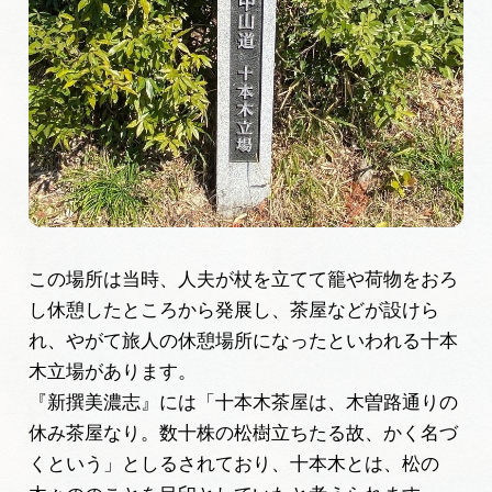
岐阜県まるごと観光エリアガイド
岐阜県観光データベース
旅行会社・観光事業者の皆様へ
フォトライブラリー
この場所は当時、人夫が杖を立てて籠や荷物をおろ
し休憩したところから発展し、茶屋などが設けら
動画ライブラリー
れ、やがて旅人の休憩場所になったといわれる十本
木立場があります。
お問い合わせ
『新撰美濃志』には「十本木茶屋は、木曽路通りの
休み茶屋なり。数十株の松樹立ちたる故、かく名づ
くという」としるされており、十本木とは、松の
運営組織