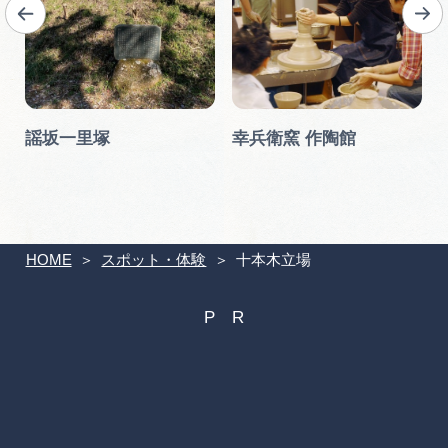
武
謡坂一里塚
幸兵衛窯 作陶館
HOME
スポット・体験
十本木立場