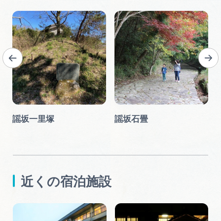
公
謡坂一里塚
謡坂石畳
近くの宿泊施設