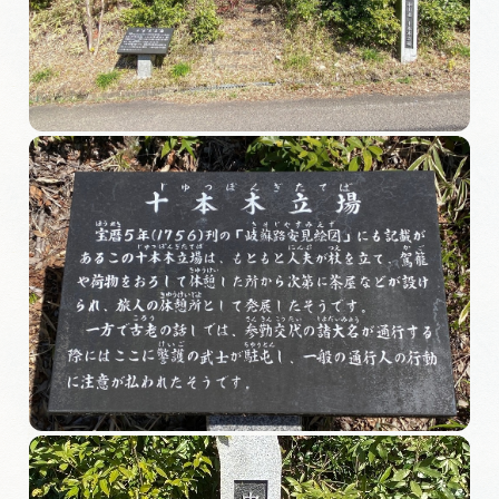
旅の予約
アクセス
インフォメーション
ぎふ旅レポーター記事
早わかり岐阜
買い物・お土産
体験予約サイト「ＶＩＳＩＴ岐阜県」
岐阜県アウトドア観光キャンペーン