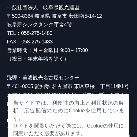
一般社団法人 岐阜県観光連盟
〒500-8384 岐阜県 岐阜市 薮田南5-14-12
岐阜県シンクタンク庁舎4階
TEL：058-275-1480
FAX：058-275-1483
営業時間：月～金曜日 9:00～17:00
（祝日・年末年始を除く）
飛騨・美濃観光名古屋センター
〒461-0005 愛知県 名古屋市 東区東桜一丁目11番1号
オアシス21 GIFTS PREMIUM（ギフツ プレミアム）
当サイトでは、利便性の向上と利用状況の解
内
析、広告配信のためにCookieを使用していま
TEL：052-253-6185
す。
FAX：052-253-6186
サイトを閲覧いただく際には、Cookieの使用に
営業時間：10:00～21:00
同意いただく必要があります。