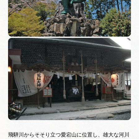
旅の予約
アクセス
インフォメーション
ぎふ旅レポーター記事
早わかり岐阜
買い物・お土産
体験予約サイト「ＶＩＳＩＴ岐阜県」
岐阜県アウトドア観光キャンペーン
飛騨川からそそり立つ愛宕山に位置し、雄大な河川