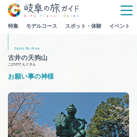
特集
モデルコース
スポット・体験
イベント
Language
古井の天狗山
こびのてんぐさん
特集
お願い事の神様
モデルコース
行きたいリストを見る
スポット・体験
イベント
グルメ