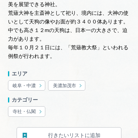
岐阜県まるごと観光エリアガイド
美を展望できる神社。
荒薙大神を主斎神として祀り、境内には、大神の使
岐阜県観光データベース
いとして天狗の像やお面が約３４００体あります。
中でも高さ１２mの天狗は、日本一の大きさで、迫
力があります。
旅行会社・観光事業者の皆様へ
毎年１０月２１日には、「荒薙教大祭」といわれる
例祭が行われます。
フォトライブラリー
エリア
岐阜・中濃
美濃加茂市
動画ライブラリー
カテゴリー
お問い合わせ
寺社・仏閣
運営組織
行きたいリストに追加