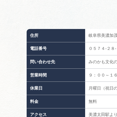
住所
岐阜県美濃加
電話番号
０５７４-２８
問い合わせ先
みのかも文化
営業時間
９：００～１
休業日
月曜日（祝日
料金
無料
アクセス
美濃太田駅よ