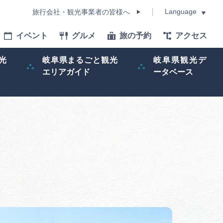
Language
旅行会社・観光事業者の皆様へ
イベント
グルメ
旅の予約
アクセス
Language
光
岐阜県まるごと観光
岐阜県観光デ
エリアガイド
ータベース
モデルコース
イベント
旅の予約
ー記事
早わかり岐阜