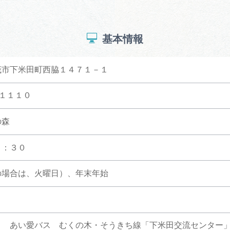
基本情報
茂市下米田町西脇１４７１－１
-１１１０
の森
６：３０
の場合は、火曜日）、年末年始
り あい愛バス むくの木・そうきち線「下米田交流センター