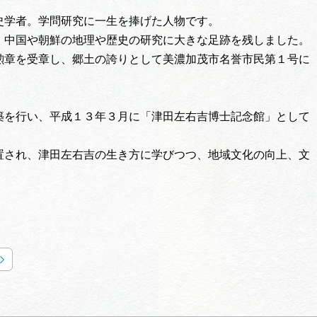
史学者。学問研究に一生を捧げた人物です。
、中国や朝鮮の地理や歴史の研究に大きな足跡を残しました。
勲章を受章し、郷土の誇りとして美濃加茂市名誉市民第１号に
築を行い、平成１３年３月に「津田左右吉博士記念館」として
置され、津田左右吉の生き方に学びつつ、地域文化の向上、文