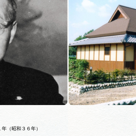
買い物・お土産
岐阜県アウトド
ペーン
岐阜県観光デー
旅行会社・観光事
動画ライブ
１年（昭和３６年）
運営組織