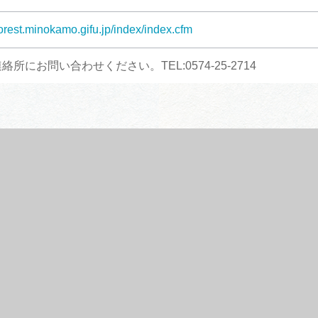
forest.minokamo.gifu.jp/index/index.cfm
所にお問い合わせください。TEL:0574-25-2714