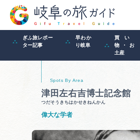
ぎふ旅レポー
早わか
買い
ター記事
り岐阜
物・お
土産
津田左右吉博士記念館
つだそうきちはかせきねんかん
偉大な学者