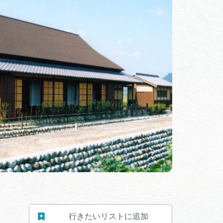
体験予約サイト「ＶＩＳＩＴ
岐阜県」
ア観光キャン
岐阜県まるごと観光エリアガ
イド
タベース
業者の皆様へ
フォトライブラリー
ラリー
お問い合わせ
行きたいリストに追加
広告掲載
サイトポリシー