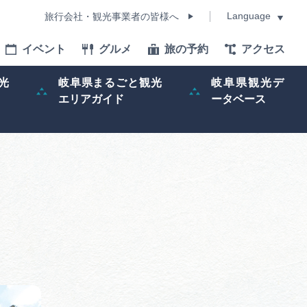
Language
旅行会社・観光事業者の皆様へ
イベント
グルメ
旅の予約
アクセス
Language
光
岐阜県まるごと観光
岐阜県観光デ
エリアガイド
ータベース
モデルコース
イベント
旅の予約
ー記事
早わかり岐阜