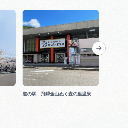
道の駅 飛騨金山ぬく森の里温泉
玉龍寺