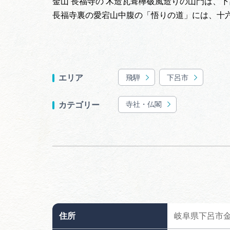
金山 長福寺の 木造瓦葺欅破風造りの山門は、
長福寺裏の愛宕山中腹の「悟りの道」には、十
飛騨
下呂市
エリア
寺社・仏閣
カテゴリー
住所
岐阜県下呂市金