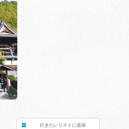
体験予約サイト「ＶＩＳＩＴ
岐阜県」
ア観光キャン
岐阜県まるごと観光エリアガ
イド
タベース
業者の皆様へ
フォトライブラリー
ラリー
お問い合わせ
行きたいリストに追加
広告掲載
サイトポリシー