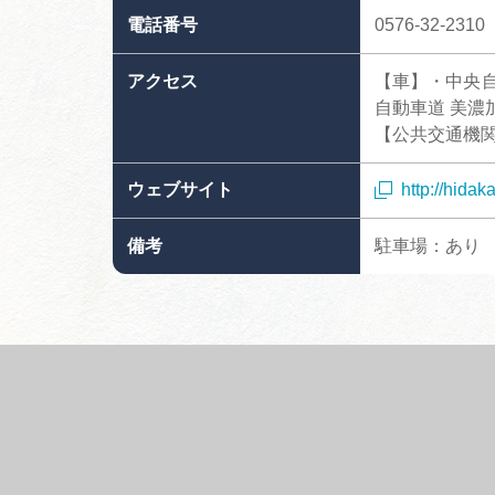
電話番号
0576-32-2310
アクセス
【車】・中央自
自動車道 美濃加
【公共交通機関】
ウェブサイト
http://hida
備考
駐車場：あり