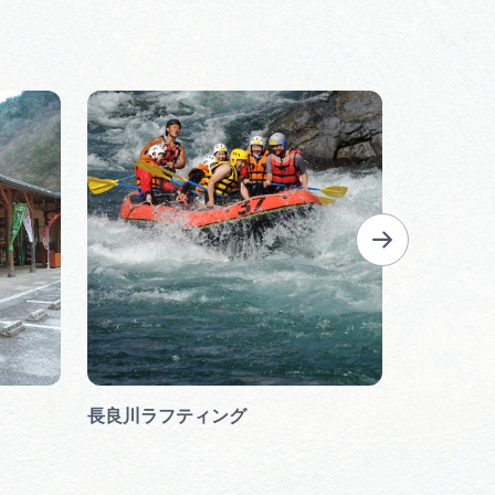
長良川ラフティング
楽久里 
個［（株