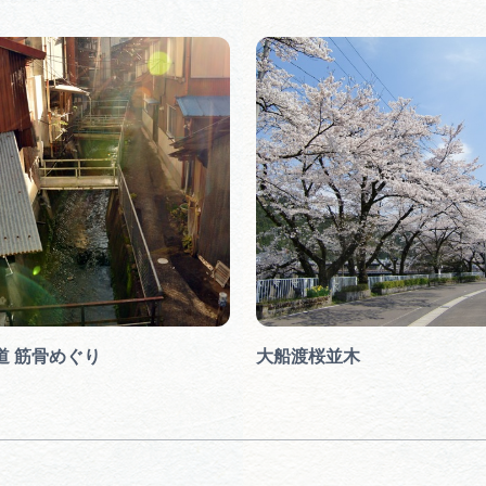
道 筋骨めぐり
大船渡桜並木