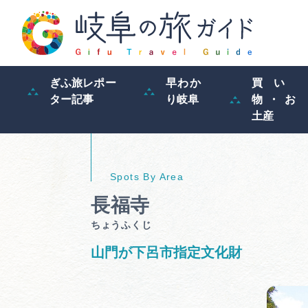
ぎふ旅レポー
早わか
買い
ター記事
り岐阜
物・お
土産
長福寺
ちょうふくじ
山門が下呂市指定文化財