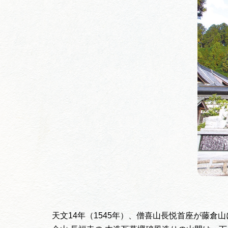
天文14年（1545年）、僧喜山長悦首座が藤倉