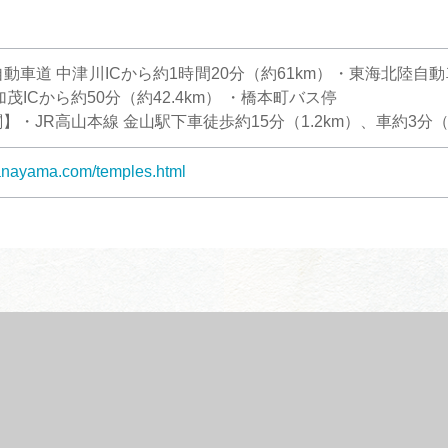
動車道 中津川ICから約1時間20分（約61km）・東海北陸自動車
茂ICから約50分（約42.4km） ・橋本町バス停
・JR高山本線 金山駅下車徒歩約15分（1.2km）、車約3分（1
kanayama.com/temples.html