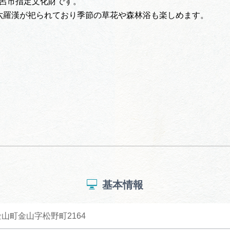
下呂市指定文化財です。
六羅漢が祀られており季節の草花や森林浴も楽しめます。
基本情報
山町金山字松野町2164