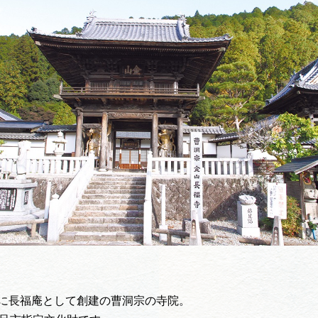
買い物・お土産
岐阜県アウトド
ペーン
岐阜県観光デー
旅行会社・観光事
動画ライブ
山に長福庵として創建の曹洞宗の寺院。
運営組織