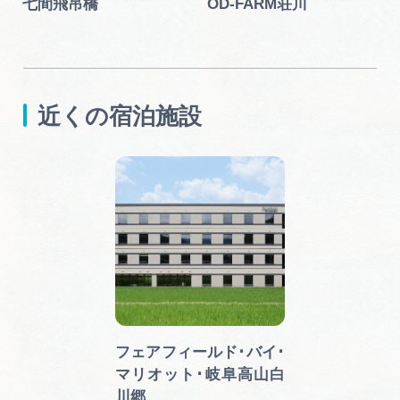
七間飛吊橋
OD-FARM荘川
近くの宿泊施設
フェアフィールド･バイ･
マリオット･岐阜高山白
川郷