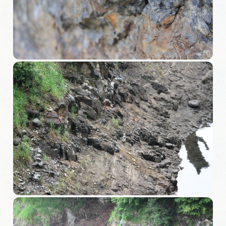
旅の予約
アクセス
インフォメーション
ぎふ旅レポーター記事
早わかり岐阜
買い物・お土産
体験予約サイト「ＶＩＳＩＴ岐阜県」
岐阜県アウトドア観光キャンペーン