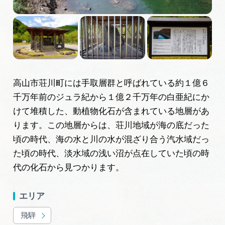
広告掲載
サイトポリシー
高山市荘川町には手取層群と呼ばれている約１億６
千万年前のジュラ紀から１億２千万年の白亜紀にか
けて堆積した、動植物化石が含まれている地層があ
ります。この地層からは、荘川地域が海の底だった
頃の時代、海の水と川の水が混ざり合う汽水域だっ
た頃の時代、淡水域の浅い沼が点在していた頃の時
代の化石から見つかります。
エリア
飛騨