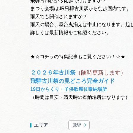
飛騨古川駅から徒歩で行けますか？
まつり会場はJR飛騨古川駅から徒歩圏内です。
雨天でも開催されますか？
雨天の場合、屋台曳揃えは中止になります。起
詳しくは最新情報をご確認ください。
★☆コチラの特集記事もご覧ください！☆★
２０２６年古川祭
（随時更新します）
飛騨古川祭の見どころ完全ガイド
19日からくり・子供歌舞伎奉納場所
（時間は目安・晴天時の奉納場所になります）
飛騨
エリア