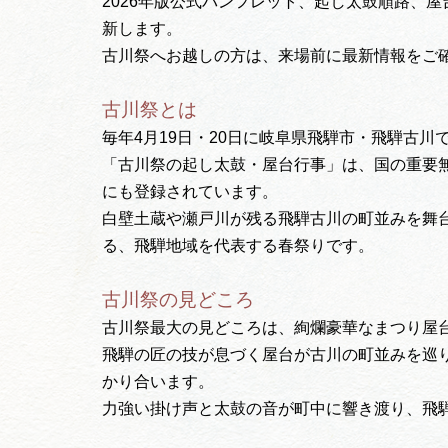
2026年版公式パンフレット、起し太鼓順路、
新します。
古川祭へお越しの方は、来場前に最新情報をご
古川祭とは
毎年4月19日・20日に岐阜県飛騨市・飛騨古
「古川祭の起し太鼓・屋台行事」は、国の重要
にも登録されています。
白壁土蔵や瀬戸川が残る飛騨古川の町並みを舞
る、飛騨地域を代表する春祭りです。
古川祭の見どころ
古川祭最大の見どころは、絢爛豪華なまつり屋台
飛騨の匠の技が息づく屋台が古川の町並みを巡
かり合います。
力強い掛け声と太鼓の音が町中に響き渡り、飛