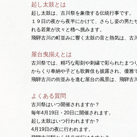
起し太鼓とは
起し太鼓は、古川祭を象徴する伝統行事です。
１９日の夜から夜半にかけて、さらし姿の男た
れる若衆が次々と櫓へ挑みます。
飛騨古川の町並みに響く太鼓の音と熱気は、古
屋台曳揃えとは
古川祭では、精巧な彫刻や刺繍で彩られたまつ
からくり奉納や子ども歌舞伎も披露され、優雅
飛騨古川の街並みを進む屋台の風景は、飛騨古
よくある質問
古川祭はいつ開催されますか？
毎年4月19日・20日に開催されます。
起し太鼓はいつ行われますか？
4月19日の夜に行われます。