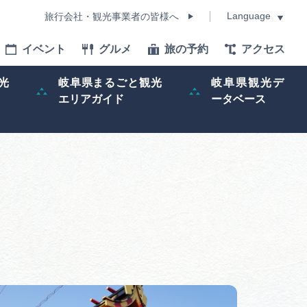
Language
旅行会社・観光事業者の皆様へ
イベント
グルメ
旅の予約
アクセス
Language
光
岐阜県まるごと観光
岐阜県観光デ
エリアガイド
ータベース
モデルコース
イベント
旅の予約
ー記事
早わかり岐阜