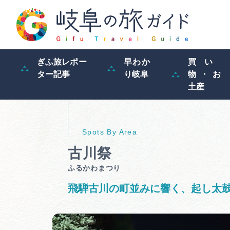
ぎふ旅レポー
早わか
買い
ター記事
り岐阜
物・お
土産
古川祭
ふるかわまつり
飛騨古川の町並みに響く、起し太