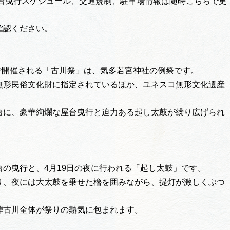
屋台曳行スケジュール、交通規制、駐車場情報は随時こちらで更
確認ください。
川で開催される「古川祭」は、気多若宮神社の例祭です。
無形民俗文化財に指定されているほか、ユネスコ無形文化遺産
台に、豪華絢爛な屋台曳行と迫力ある起し太鼓が繰り広げられ
の曳行と、4月19日の夜に行われる「起し太鼓」です。
り、夜には大太鼓を乗せた櫓を囲みながら、提灯が激しくぶつ
騨古川全体が祭りの熱気に包まれます。