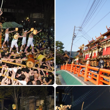
買い物・お土産
岐阜県アウトド
ペーン
岐阜県観光デー
旅行会社・観光事
動画ライブ
運営組織