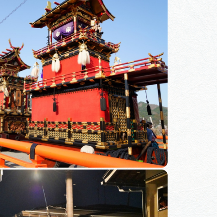
体験予約サイト「ＶＩＳＩＴ
岐阜県」
ア観光キャン
岐阜県まるごと観光エリアガ
イド
タベース
業者の皆様へ
フォトライブラリー
ラリー
お問い合わせ
広告掲載
サイトポリシー