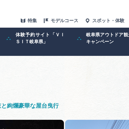
特集
モデルコース
スポット・体験
体験予約サイト「ＶＩ
岐阜県アウトドア観
ＳＩＴ岐阜県」
キャンペーン
特集
スポット・体験
グルメ
アクセス
鼓と絢爛豪華な屋台曳行
ぎふ旅レポータ