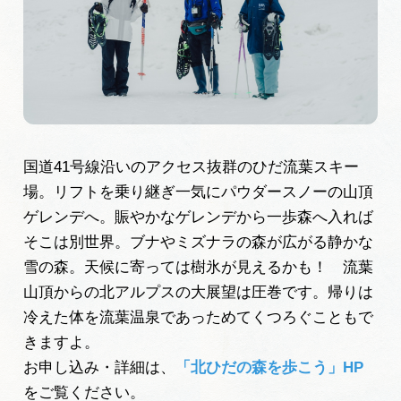
旅の予約
アクセス
インフォメーション
国道41号線沿いのアクセス抜群のひだ流葉スキー
ぎふ旅レポーター記事
場。リフトを乗り継ぎ一気にパウダースノーの山頂
ゲレンデへ。賑やかなゲレンデから一歩森へ入れば
早わかり岐阜
そこは別世界。ブナやミズナラの森が広がる静かな
雪の森。天候に寄っては樹氷が見えるかも！ 流葉
買い物・お土産
山頂からの北アルプスの大展望は圧巻です。帰りは
体験予約サイト「ＶＩＳＩＴ岐阜県」
冷えた体を流葉温泉であっためてくつろぐこともで
きますよ。
岐阜県アウトドア観光キャンペーン
お申し込み・詳細は、
「北ひだの森を歩こう」HP
をご覧ください。