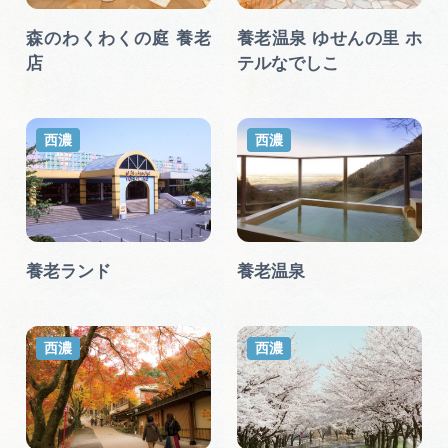
広告掲載
森のわくわくの庭 養老
養老温泉 ゆせんの里 ホ
サイトポリシー
店
テルなでしこ
西濃
西濃
養老ランド
養老温泉
西濃
西濃