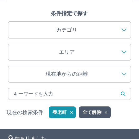
旅の予約
条件指定で探す
アクセス
カテゴリ
インフォメーション
エリア
ぎふ旅レポーター記事
現在地からの距離
早わかり岐阜
買い物・お土産
体験予約サイト「ＶＩＳＩＴ岐阜県」
現在の検索条件
養老町
全て解除
岐阜県アウトドア観光キャンペーン
9
件ありました