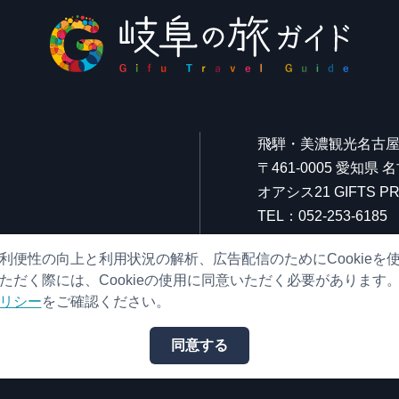
飛騨・美濃観光名古
〒461-0005 愛知県
オアシス21 GIFTS
TEL：052-253-6185
FAX：052-253-6186
利便性の向上と利用状況の解析、広告配信のためにCookieを
営業時間：10:00～21:
ただく際には、Cookieの使用に同意いただく必要があります
（原則、元日を除き年
リシー
をご確認ください。
同意する
© （一社）岐阜県観光連盟 All Rights Reserved.