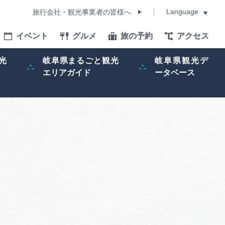
Language
旅行会社・観光事業者の皆様へ
イベント
グルメ
旅の予約
アクセス
Language
光
岐阜県まるごと観光
岐阜県観光デ
エリアガイド
ータベース
モデルコース
イベント
旅の予約
ー記事
早わかり岐阜