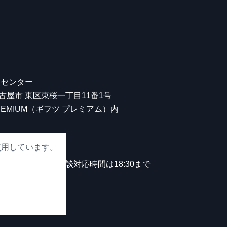
屋センター
 名古屋市 東区東桜一丁目11番1号
 PREMIUM（ギフツ プレミアム）内
使用しています。
00
。
中無休）※観光相談対応時間は18:30まで