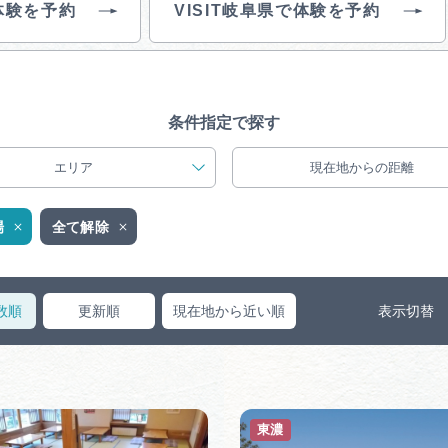
体験を予約
VISIT岐阜県で体験を予約
買い物・お土産
岐阜県アウトド
ペーン
条件指定で探す
岐阜県観光デー
エリア
現在地からの距離
場
全て解除
旅行会社・観光事
数順
更新順
現在地から近い順
表示切替
動画ライブ
東濃
運営組織