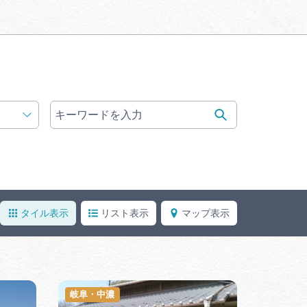
体験予約サイト「ＶＩＳＩＴ
岐阜県」
ア観光キャン
岐阜県まるごと観光エリアガ
イド
タベース
業者の皆様へ
フォトライブラリー
タイル表示
リスト表示
マップ表示
ラリー
お問い合わせ
岐阜・中濃
広告掲載
サイトポリシー