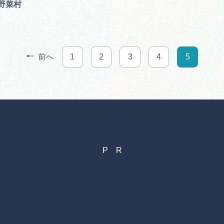
野菜村
前へ
1
2
3
4
5