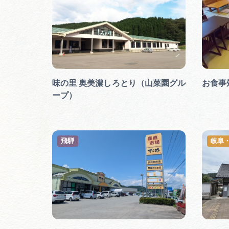
味の里 奥美濃しろとり（山菜園グル
お食事
ープ）
飛騨
岐阜