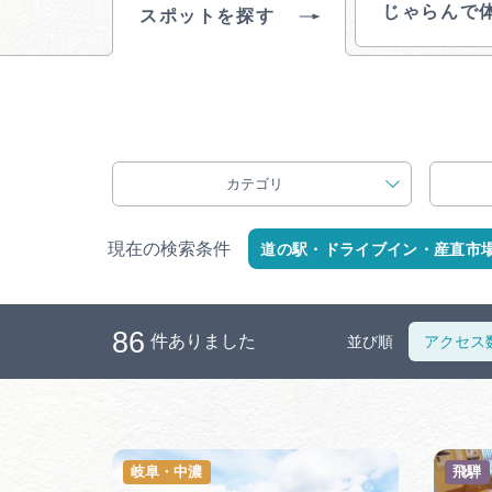
じゃらんで
スポットを探す
カテゴリ
現在の検索条件
道の駅・ドライブイン・産直市
86
件ありました
並び順
アクセス
岐阜・中濃
飛騨