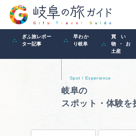
ぎふ旅レポー
早わか
買い
ター記事
り岐阜
物・お
土産
岐阜の
スポット・体験を