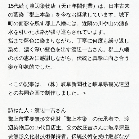
15代続く渡辺染物店（天正年間創業）は、日本古来
旅の予約
の藍染「郡上本染」を今なお継承しています。城下
町の面影を残す郡上八幡には、近隣の川や山の湧き
アクセス
水を引いた水路が張り巡らされています。
指まで藍色に染まりながら、丁寧に何度も繰り返し
インフォメーション
染め、濃く深い藍色を出す渡辺一吉さん。郡上八幡
の水の恵みに感謝しながら、伝統と真摯に向き合う
ぎふ旅レポーター記事
姿が印象的でした。
早わかり岐阜
＜この記事は、（株）岐阜新聞社と岐阜県観光連盟
との共同企画で制作しました。＞
買い物・お土産
体験予約サイト「ＶＩＳＩＴ岐阜県」
訪ねた人：渡辺一吉さん
郡上市重要無形文化財「郡上本染」の伝承者で、渡
岐阜県アウトドア観光キャンペーン
辺染物店の15代目店主。父の故庄吉さんは岐阜県重
要無形文化財技術保持者。伝統技術を受け継ぎなが