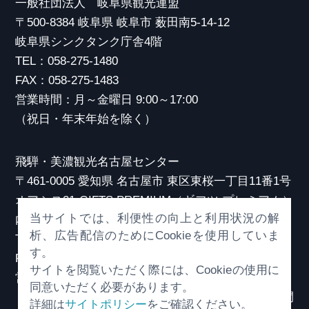
一般社団法人 岐阜県観光連盟
〒500-8384 岐阜県 岐阜市 薮田南5-14-12
岐阜県シンクタンク庁舎4階
TEL：058-275-1480
FAX：058-275-1483
営業時間：月～金曜日 9:00～17:00
（祝日・年末年始を除く）
飛騨・美濃観光名古屋センター
〒461-0005 愛知県 名古屋市 東区東桜一丁目11番1号
オアシス21 GIFTS PREMIUM（ギフツ プレミアム）
当サイトでは、利便性の向上と利用状況の解
内
析、広告配信のためにCookieを使用していま
TEL：052-253-6185
す。
FAX：052-253-6186
サイトを閲覧いただく際には、Cookieの使用に
営業時間：10:00～21:00
同意いただく必要があります。
（原則、元日を除き年中無休）※観光相談対応時間
詳細は
サイトポリシー
をご確認ください。