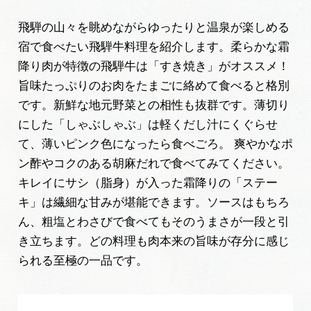
飛騨の山々を眺めながらゆったりと温泉が楽しめる
宿で食べたい飛騨牛料理を紹介します。柔らかな霜
降り肉が特徴の飛騨牛は「すき焼き」がオススメ！
旨味たっぷりのお肉をたまごに絡めて食べると格別
です。新鮮な地元野菜との相性も抜群です。薄切り
にした「しゃぶしゃぶ」は軽くだし汁にくぐらせ
て、薄いピンク色になったら食べごろ。 爽やかなポ
ン酢やコクのある胡麻だれで食べてみてください。
キレイにサシ（脂身）が入った霜降りの「ステー
キ」は繊細な甘みが堪能できます。ソースはもちろ
ん、粗塩とわさびで食べてもそのうまさが一段と引
き立ちます。どの料理も肉本来の旨味が存分に感じ
られる至極の一品です。