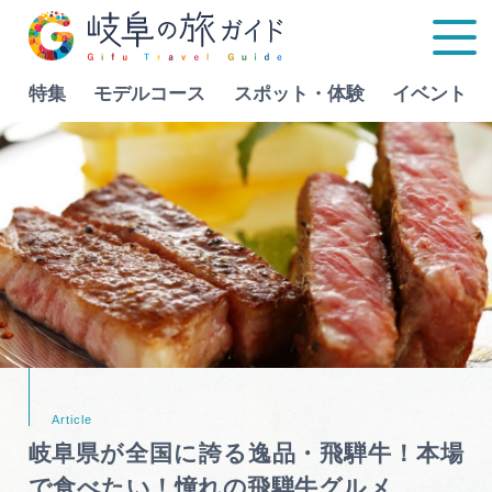
特集
モデルコース
スポット・体験
イベント
Language
特集
モデルコース
行きたいリストを見る
スポット・体験
イベント
岐阜県が全国に誇る逸品・飛騨牛！本場
グルメ
で食べたい！憧れの飛騨牛グルメ