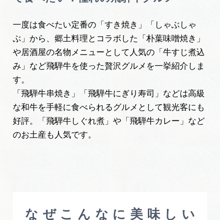
旅の予約
一度は食べたい定番の「すき焼き」「しゃぶしゃ
ぶ」から、郷土料理とコラボした「朴葉味噌焼き」
アクセス
や居酒屋の名物メニューとして人気の「牛すじ煮込
み」など飛騨牛を使った贅沢グルメを一挙紹介しま
インフォメーション
す。
「飛騨牛串焼き」「飛騨牛にぎり寿司」などは高級
ぎふ旅レポーター記事
な和牛を手軽に食べられるグルメとして観光客にも
好評。「飛騨牛しぐれ煮」や「飛騨牛カレー」など
早わかり岐阜
のお土産も人気です。
買い物・お土産
体験予約サイト「ＶＩＳＩＴ岐阜県」
岐阜県アウトドア観光キャンペーン
なぜこんなに美味しい