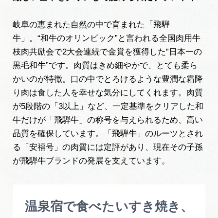
広告掲載
サイトポリシー
岐阜の恵まれた自然の中で育まれた「飛騨
牛」。“和牛のオリンピック”と言われる全国肉用牛
枝肉共励会で2大会連続で金賞を獲得した”日本一の
黒毛和牛”です。肉質はきめ細やかで、とても柔ら
かいのが特徴。口の中でとろけるような豊潤な霜降
り肉は食した人を幸せな気分にしてくれます。肉質
が5段階の「3以上」など、一定基準をクリアした和
牛だけが「飛騨牛」の称号を与えられるため、高い
品質を確保しています。「飛騨牛」のルーツとされ
る「安福号」の肉質には定評があり、現在その子孫
が飛騨牛ブランドの発展を支えています。
温泉宿で食べたいすき焼き、