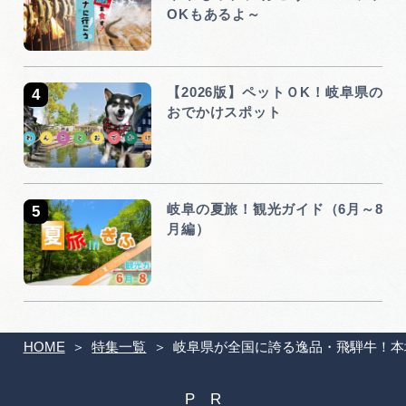
OKもあるよ～
【2026版】ペットＯK！岐阜県の
おでかけスポット
岐阜の夏旅！観光ガイド（6月～8
月編）
HOME
特集一覧
岐阜県が全国に誇る逸品・飛騨牛！本