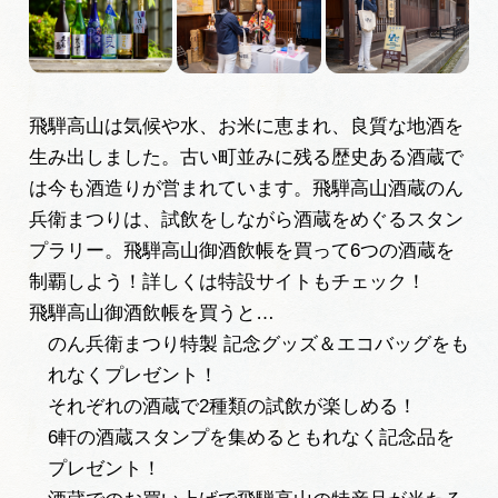
旅の予約
アクセス
飛騨高山は気候や水、お米に恵まれ、良質な地酒を
生み出しました。古い町並みに残る歴史ある酒蔵で
インフォメーション
は今も酒造りが営まれています。飛騨高山酒蔵のん
ぎふ旅レポーター記事
兵衛まつりは、試飲をしながら酒蔵をめぐるスタン
プラリー。飛騨高山御酒飲帳を買って6つの酒蔵を
早わかり岐阜
制覇しよう！詳しくは特設サイトもチェック！
飛騨高山御酒飲帳を買うと…
買い物・お土産
のん兵衛まつり特製 記念グッズ＆エコバッグをも
れなくプレゼント！
体験予約サイト「ＶＩＳＩＴ岐阜県」
それぞれの酒蔵で2種類の試飲が楽しめる！
6軒の酒蔵スタンプを集めるともれなく記念品を
岐阜県アウトドア観光キャンペーン
プレゼント！