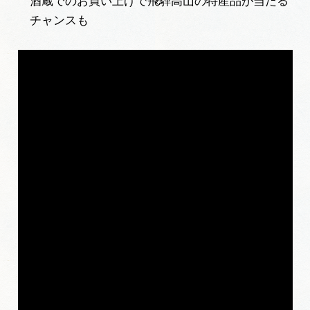
酒蔵でのお買い上げで飛騨高山の特産品が当たる
岐阜県まるごと観光エリアガイド
チャンスも
岐阜県観光データベース
旅行会社・観光事業者の皆様へ
フォトライブラリー
動画ライブラリー
お問い合わせ
運営組織