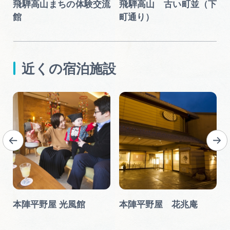
飛騨高山まちの体験交流
飛騨高山 古い町並（下
館
町通り）
近くの宿泊施設
本陣平野屋 光風館
本陣平野屋 花兆庵