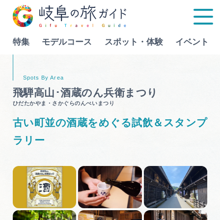
特集
モデルコース
スポット・体験
イベント
Language
飛騨高山･酒蔵のん兵衛まつり
ひだたかやま・さかぐらのんべいまつり
特集
古い町並の酒蔵をめぐる試飲＆スタンプ
モデルコース
ラリー
行きたいリストを見る
スポット・体験
イベント
グルメ