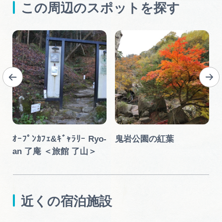
この周辺のスポットを探す
ｵｰﾌﾟﾝｶﾌｪ&ｷﾞｬﾗﾘｰ Ryo-
鬼岩公園の紅葉
an 了庵 ＜旅館 了山＞
近くの宿泊施設