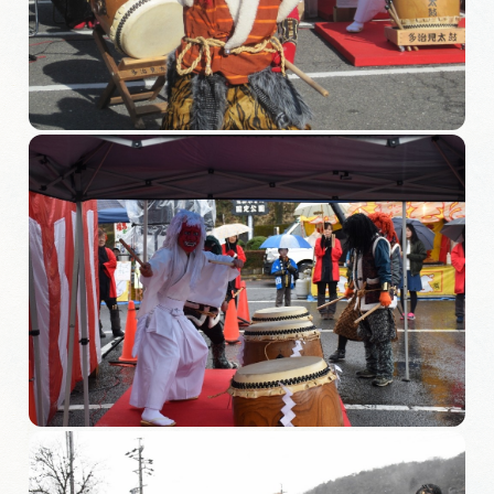
旅の予約
アクセス
インフォメーション
ぎふ旅レポーター記事
早わかり岐阜
買い物・お土産
体験予約サイト「ＶＩＳＩＴ岐阜県」
岐阜県アウトドア観光キャンペーン