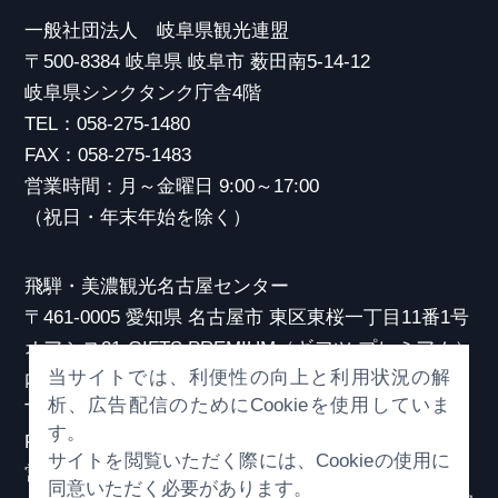
一般社団法人 岐阜県観光連盟
〒500-8384 岐阜県 岐阜市 薮田南5-14-12
岐阜県シンクタンク庁舎4階
TEL：058-275-1480
FAX：058-275-1483
営業時間：月～金曜日 9:00～17:00
（祝日・年末年始を除く）
飛騨・美濃観光名古屋センター
〒461-0005 愛知県 名古屋市 東区東桜一丁目11番1号
オアシス21 GIFTS PREMIUM（ギフツ プレミアム）
当サイトでは、利便性の向上と利用状況の解
内
析、広告配信のためにCookieを使用していま
TEL：052-253-6185
す。
FAX：052-253-6186
サイトを閲覧いただく際には、Cookieの使用に
営業時間：10:00～21:00
同意いただく必要があります。