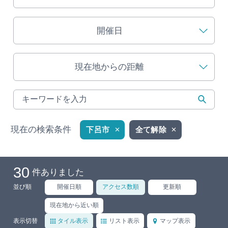
旅の予約
開催日
アクセス
現在地からの距離
インフォメーション
ぎふ旅レポーター記事
早わかり岐阜
現在の検索条件
下呂市
全て解除
買い物・お土産
30
件ありました
体験予約サイト「ＶＩＳＩＴ岐阜県」
並び順
開催日順
アクセス数順
更新順
岐阜県アウトドア観光キャンペーン
現在地から近い順
表示切替
タイル表示
リスト表示
マップ表示