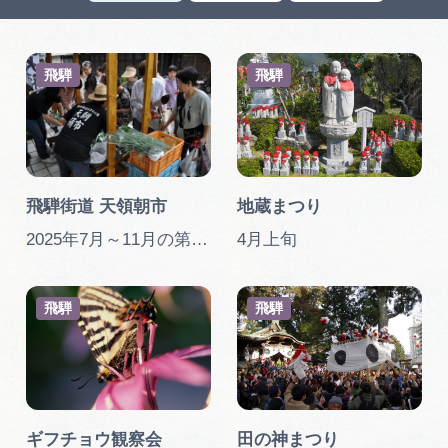
岐阜県まるごと観光エリアガイド
岐阜県観光データベース
飛騨
飛騨
旅行会社・観光事業者の皆様へ
飛騨街道 天領朝市
地蔵まつり
フォトライブラリー
2025年7月～11月の第2・第4土曜日
4月上旬
動画ライブラリー
飛騨
飛騨
お問い合わせ
運営組織
ギフチョウ観察会
田の神まつり