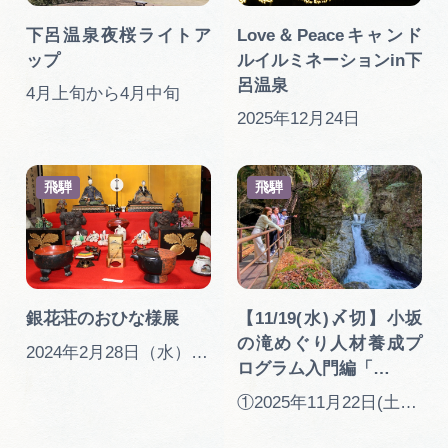
下呂温泉夜桜ライトア
Love＆Peaceキャンド
ップ
ルイルミネーションin下
呂温泉
4月上旬から4月中旬
2025年12月24日
飛騨
飛騨
銀花荘のおひな様展
【11/19(水)〆切】小坂
の滝めぐり人材養成プ
2024年2月28日（水）～3日（日）
ログラム入門編「…
①2025年11月22日(土) ②2026年 1月24日(土) ③2月28日(土)