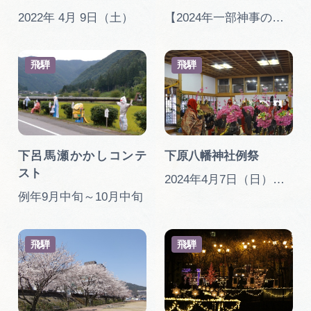
広告掲載
2022年 4月 9日（土）
【2024年一部神事のみ開催】本楽祭は開催されません。（一般公開はありません） 毎年2月13日～14日 14日が本楽祭
サイトポリシー
飛騨
飛騨
下呂馬瀬かかしコンテ
下原八幡神社例祭
スト
2024年4月7日（日）本楽祭 ※今年も神事のみ
例年9月中旬～10月中旬
飛騨
飛騨