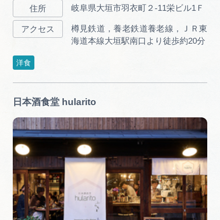
岐阜県大垣市羽衣町２-11栄ビル1Ｆ
樽見鉄道，養老鉄道養老線，ＪＲ東
海道本線大垣駅南口より徒歩約20分
洋食
日本酒食堂 hularito