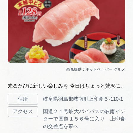
来るたびに新しい楽しみを 今日はちょっと贅沢に。
岐阜県羽島郡岐南町上印食５-110-1
国道２１号岐大バイパスの岐南イン
ターで国道１５６号に入り 上印食
の交差点を東へ