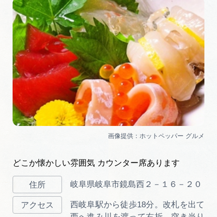
岐阜県まるごと観光エリアガイド
岐阜県観光データベース
旅行会社・観光事業者の皆様へ
フォトライブラリー
動画ライブラリー
どこか懐かしい雰囲気 カウンター席あります
お問い合わせ
岐阜県岐阜市鏡島西２－１６－２０
西岐阜駅から徒歩18分。改札を出て
運営組織
西へ進み川を渡って右折、突き当り