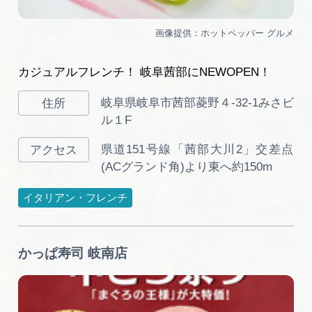
カジュアルフレンチ！ 岐阜茜部にNEWOPEN！
岐阜県岐阜市茜部菱野４-32-1みさビ
ル１F
県道151号線「茜部大川2」交差点
(ACグランド角)より東へ約150m
イタリアン・フレンチ
かっぱ寿司 岐南店