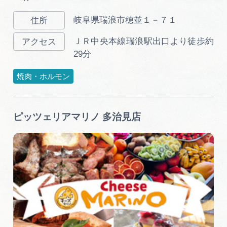
岐阜県瑞浪市穂並１－７１
ＪＲ中央本線瑞浪駅出口より徒歩約
29分
焼肉・ホルモン
ピッツェリアマリノ 多治見店