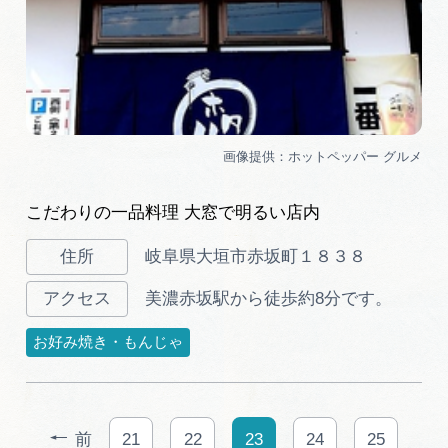
こだわりの一品料理 大窓で明るい店内
岐阜県大垣市赤坂町１８３８
美濃赤坂駅から徒歩約8分です。
お好み焼き・もんじゃ
前
21
22
23
24
25