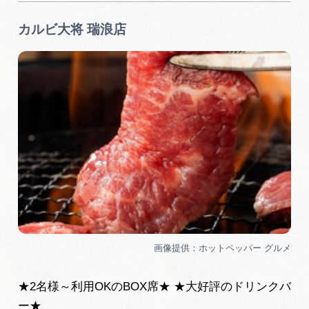
カルビ大将 瑞浪店
★2名様～利用OKのBOX席★ ★大好評のドリンクバ
ー★