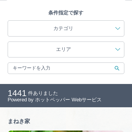
旅の予約
条件指定で探す
アクセス
カテゴリ
インフォメーション
エリア
ぎふ旅レポーター記事
早わかり岐阜
買い物・お土産
1441
件ありました
Powered by
ホットペッパー Webサービス
体験予約サイト「ＶＩＳＩＴ岐阜県」
岐阜県アウトドア観光キャンペーン
まねき家