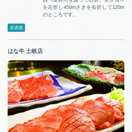
広告掲載
を左折し450mさきを右折して120m
サイトポリシー
のところです。
居酒屋
はな牛 土岐店