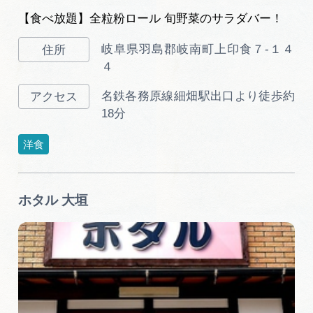
【食べ放題】全粒粉ロール 旬野菜のサラダバー！
岐阜県羽島郡岐南町上印食７-１４
４
名鉄各務原線細畑駅出口より徒歩約
18分
洋食
ホタル 大垣