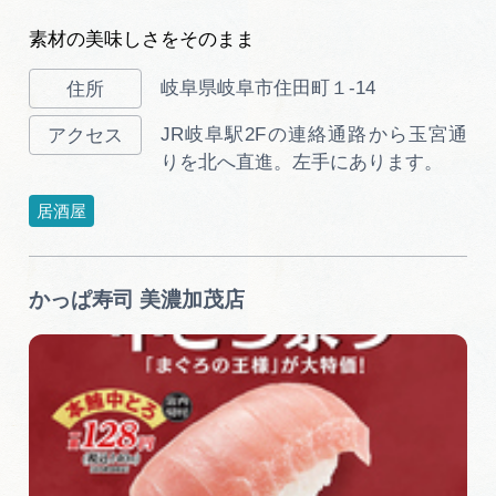
素材の美味しさをそのまま
岐阜県岐阜市住田町１-14
JR岐阜駅2Fの連絡通路から玉宮通
りを北へ直進。左手にあります。
居酒屋
かっぱ寿司 美濃加茂店