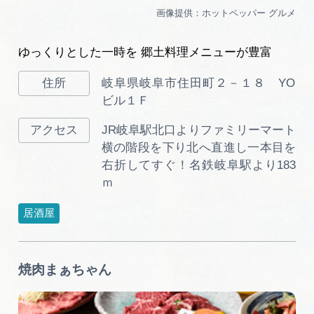
ゆっくりとした一時を 郷土料理メニューが豊富
岐阜県岐阜市住田町２－１８ YO
ビル１Ｆ
JR岐阜駅北口よりファミリーマート
横の階段を下り北へ直進し一本目を
右折してすぐ！名鉄岐阜駅より183
ｍ
居酒屋
焼肉まぁちゃん