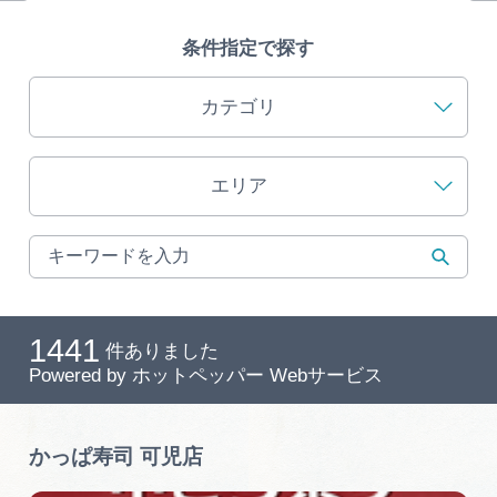
旅の予約
条件指定で探す
アクセス
カテゴリ
インフォメーション
エリア
ぎふ旅レポーター記事
早わかり岐阜
買い物・お土産
1441
件ありました
Powered by
ホットペッパー Webサービス
体験予約サイト「ＶＩＳＩＴ岐阜県」
岐阜県アウトドア観光キャンペーン
かっぱ寿司 可児店