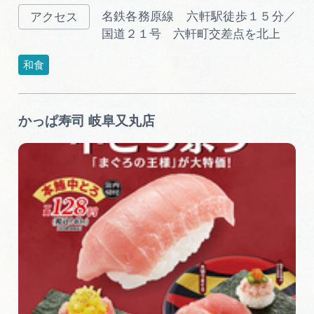
名鉄各務原線 六軒駅徒歩１５分／
国道２１号 六軒町交差点を北上
和食
かっぱ寿司 岐阜又丸店