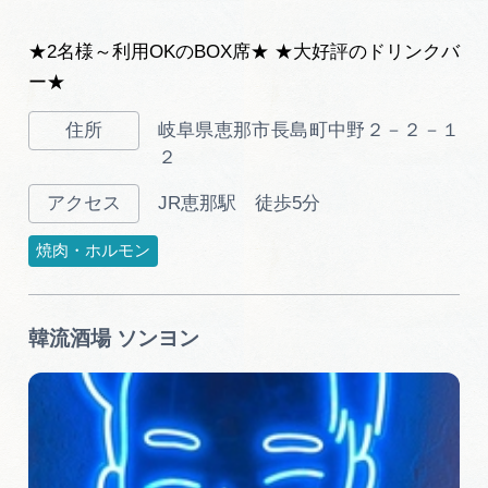
★2名様～利用OKのBOX席★ ★大好評のドリンクバ
ー★
岐阜県恵那市長島町中野２－２－１
２
JR恵那駅 徒歩5分
焼肉・ホルモン
韓流酒場 ソンヨン