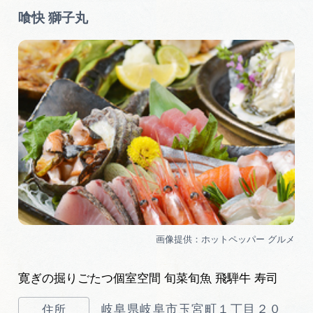
喰快 獅子丸
寛ぎの掘りごたつ個室空間 旬菜旬魚 飛騨牛 寿司
岐阜県岐阜市玉宮町１丁目２０