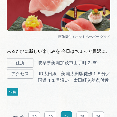
来るたびに新しい楽しみを 今日はちょっと贅沢に。
岐阜県美濃加茂市山手町２-89
JR太田線 美濃太田駅徒歩１５分／
国道４１号沿い 太田町交差点付近
和食