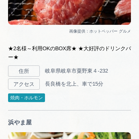
★2名様～利用OKのBOX席★ ★大好評のドリンクバ
ー★
岐阜県岐阜市粟野東４-232
長良橋を北上、車で15分
焼肉・ホルモン
浜やま屋