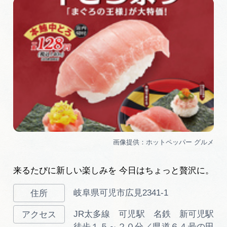
岐阜県まるごと観光エリアガイド
岐阜県観光データベース
旅行会社・観光事業者の皆様へ
フォトライブラリー
動画ライブラリー
来るたびに新しい楽しみを 今日はちょっと贅沢に。
お問い合わせ
岐阜県可児市広見2341-1
JR太多線 可児駅 名鉄 新可児駅
運営組織
徒歩１５～２０分／県道６４号の田