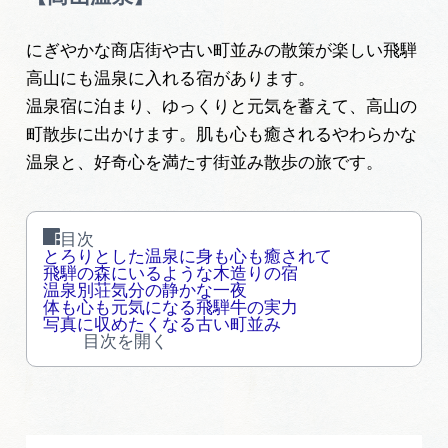
旅の予約
にぎやかな商店街や古い町並みの散策が楽しい飛騨
高山にも温泉に入れる宿があります。
アクセス
温泉宿に泊まり、ゆっくりと元気を蓄えて、高山の
町散歩に出かけます。肌も心も癒されるやわらかな
インフォメーション
温泉と、好奇心を満たす街並み散歩の旅です。
ぎふ旅レポーター記事
目次
早わかり岐阜
とろりとした温泉に身も心も癒されて
飛騨の森にいるような木造りの宿
温泉別荘気分の静かな一夜
買い物・お土産
体も心も元気になる飛騨牛の実力
写真に収めたくなる古い町並み
目次を開く
体験予約サイト「ＶＩＳＩＴ岐阜県」
岐阜県アウトドア観光キャンペーン