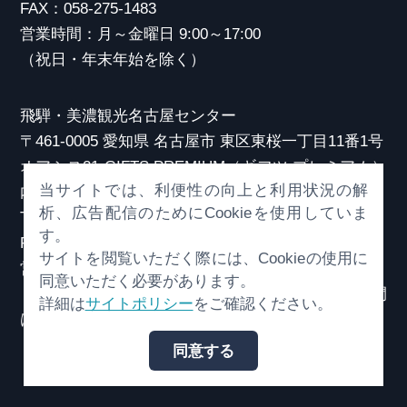
FAX：058-275-1483
営業時間：月～金曜日 9:00～17:00
（祝日・年末年始を除く）
飛騨・美濃観光名古屋センター
〒461-0005 愛知県 名古屋市 東区東桜一丁目11番1号
オアシス21 GIFTS PREMIUM（ギフツ プレミアム）
当サイトでは、利便性の向上と利用状況の解
内
析、広告配信のためにCookieを使用していま
TEL：052-253-6185
す。
FAX：052-253-6186
サイトを閲覧いただく際には、Cookieの使用に
営業時間：10:00～21:00
同意いただく必要があります。
（原則、元日を除き年中無休）※観光相談対応時間
詳細は
サイトポリシー
をご確認ください。
は18:30まで
同意する
© （一社）岐阜県観光連盟 All Rights Reserved.