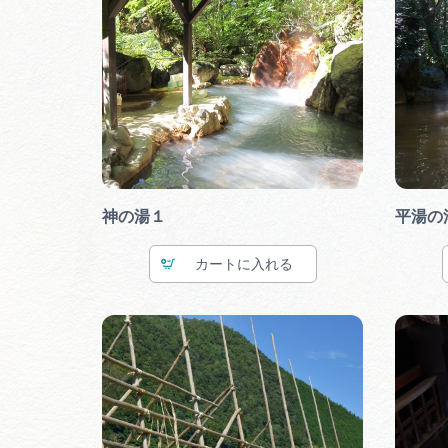
神の湯１
平湯の
カート