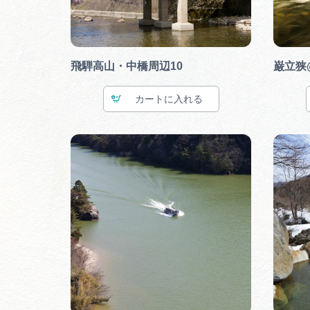
飛騨高山・中橋周辺10
巌立狭
カート