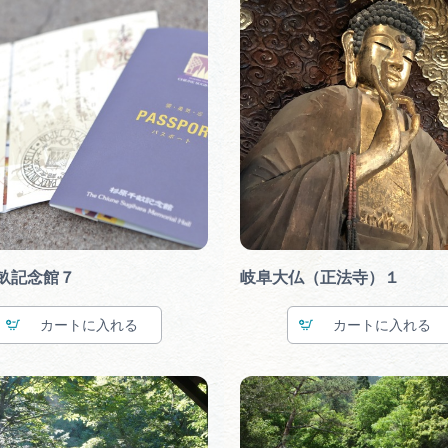
畝記念館７
岐阜大仏（正法寺）１
カート
カート