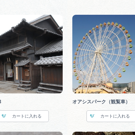
3
オアシスパーク（観覧車）
カート
カート