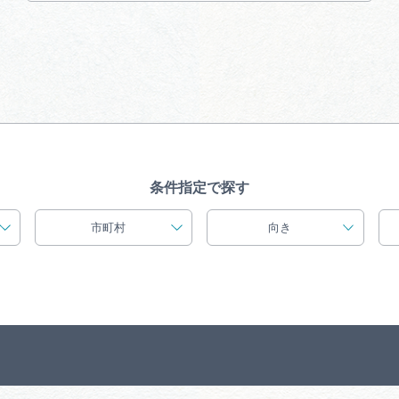
買い物・お土産
岐阜県アウトド
ペーン
岐阜県観光デー
条件指定で探す
市町村
向き
旅行会社・観光事
動画ライブ
運営組織