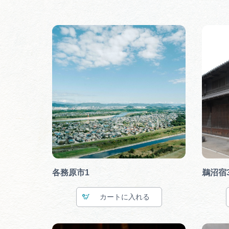
各務原市1
鵜沼宿
カート