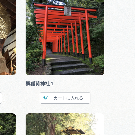
楓稲荷神社１
カート