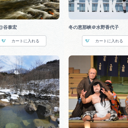
@谷泰宏
冬の恵那峡＠水野香代子
カート
カート