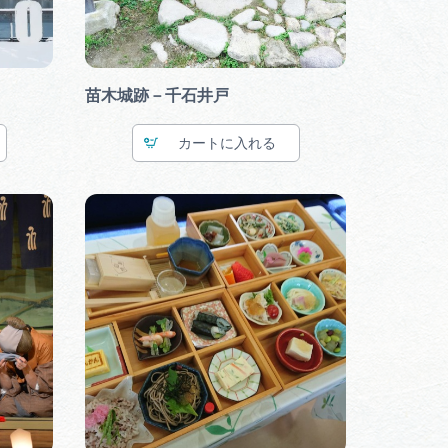
苗木城跡－千石井戸
カート