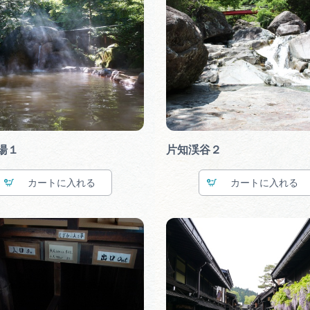
湯１
片知渓谷２
カート
カート