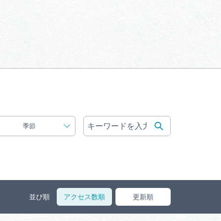
体験予約サイト「ＶＩＳＩＴ
岐阜県」
ア観光キャン
岐阜県まるごと観光エリアガ
イド
タベース
季節
業者の皆様へ
フォトライブラリー
ラリー
お問い合わせ
並び順
アクセス数順
更新順
広告掲載
サイトポリシー