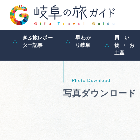
ぎふ旅レポー
早わか
買い
ター記事
り岐阜
物・お
土産
写真ダウンロード