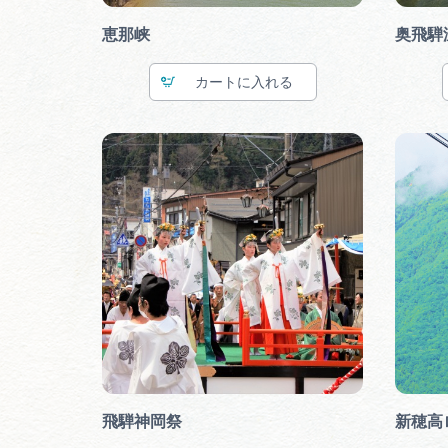
恵那峡
奥飛騨
カート
飛騨神岡祭
新穂高