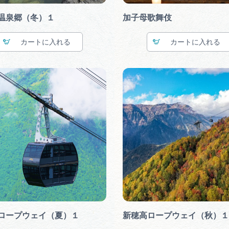
温泉郷（冬）１
加子母歌舞伎
カート
カート
ロープウェイ（夏）１
新穂高ロープウェイ（秋）１