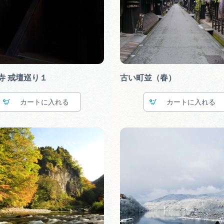
寺 戒壇巡り１
古い町並（春）
カート
カート