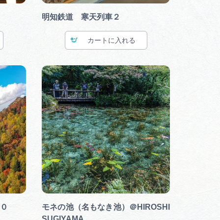
明知鉄道 寒天列車２
カート
０
モネの池（名もなき池）＠HIROSHI
SUGIYAMA