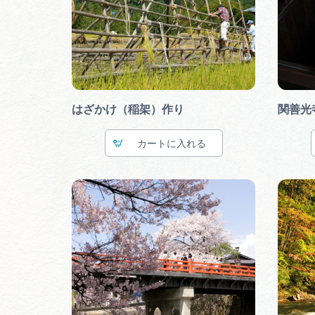
はざかけ（稲架）作り
関善光
カート